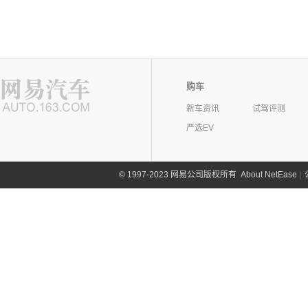
购车
新车资讯
试驾评测
严选EV
©
1997-2023 网易公司版权所有
About NetEase
|