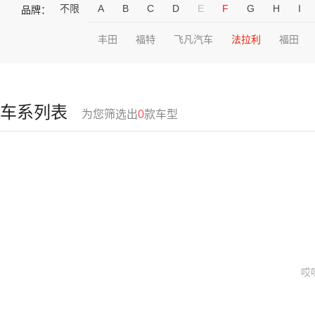
不限
A
B
C
D
E
F
G
H
I
品牌：
丰田
福特
飞凡汽车
法拉利
福田
车系列表
为您筛选出
0
款车型
哎