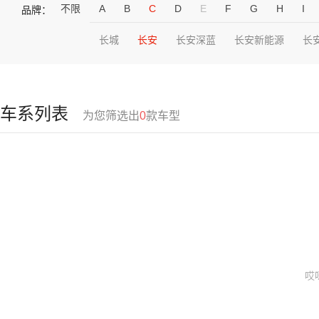
不限
A
B
C
D
E
F
G
H
I
品牌：
长城
长安
长安深蓝
长安新能源
长
车系列表
为您筛选出
0
款车型
哎