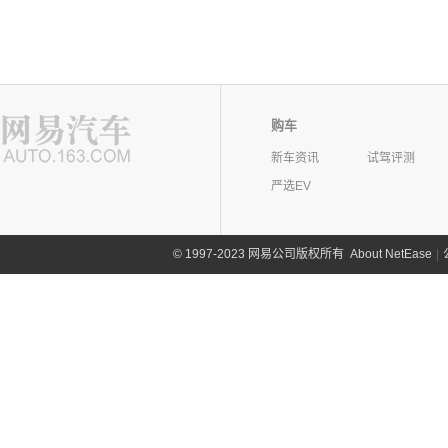
购车
新车资讯
试驾评测
严选EV
©
1997-2023 网易公司版权所有
About NetEase
|