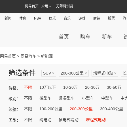
网易首页
应用
无障碍浏览
新闻
体育
NBA
娱乐
音乐
游戏
财经
股票
汽
首页
购车
新车
网易首页
>
网易汽车
> 新能源
筛选条件
SUV
×
200-300公里
×
增程式电动
×
长
不限
10万以下
10-20万
20-30万
30-50万
价格：
不限
微型车
紧凑型车
小型车
中型车
中
级别：
不限
100-200公里
200-300公里
300-400公里
续航：
不限
纯电动
插电式混动
增程式电动
类型：