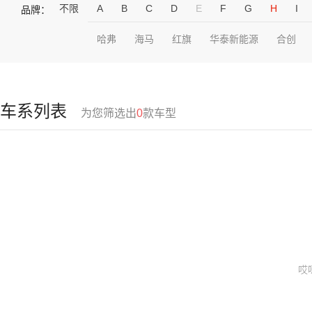
不限
A
B
C
D
E
F
G
H
I
品牌：
哈弗
海马
红旗
华泰新能源
合创
车系列表
为您筛选出
0
款车型
哎