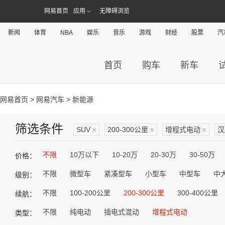
网易首页
应用
无障碍浏览
新闻
体育
NBA
娱乐
音乐
游戏
财经
股票
汽
首页
购车
新车
网易首页
>
网易汽车
> 新能源
筛选条件
SUV
×
200-300公里
×
增程式电动
×
汉
不限
10万以下
10-20万
20-30万
30-50万
价格：
不限
微型车
紧凑型车
小型车
中型车
中
级别：
不限
100-200公里
200-300公里
300-400公里
续航：
不限
纯电动
插电式混动
增程式电动
类型：