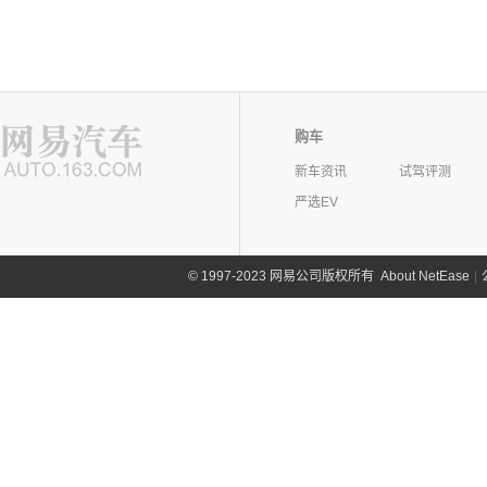
购车
新车资讯
试驾评测
严选EV
©
1997-2023 网易公司版权所有
About NetEase
|