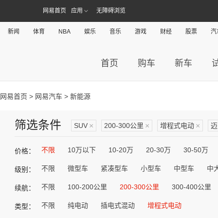
网易首页
应用
无障碍浏览
新闻
体育
NBA
娱乐
音乐
游戏
财经
股票
汽
首页
购车
新车
网易首页
>
网易汽车
> 新能源
筛选条件
SUV
×
200-300公里
×
增程式电动
×
迈
不限
10万以下
10-20万
20-30万
30-50万
价格：
不限
微型车
紧凑型车
小型车
中型车
中
级别：
不限
100-200公里
200-300公里
300-400公里
续航：
不限
纯电动
插电式混动
增程式电动
类型：