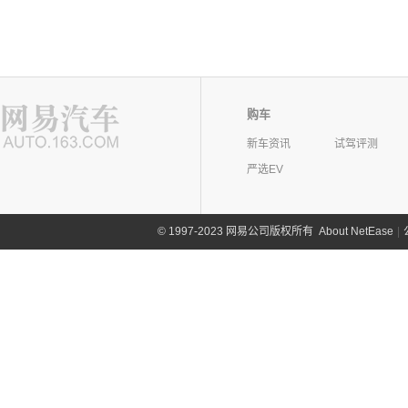
购车
新车资讯
试驾评测
严选EV
©
1997-2023 网易公司版权所有
About NetEase
|