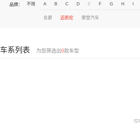
不限
A
B
C
D
E
F
G
H
I
品牌：
名爵
迈凯伦
摩登汽车
车系列表
为您筛选出
0
款车型
哎