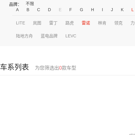
不限
品牌：
A
B
C
D
E
F
G
H
I
J
K
L
LITE
岚图
雷丁
路虎
雷诺
林肯
领克
力
陆地方舟
蓝电品牌
LEVC
车系列表
为您筛选出
0
款车型