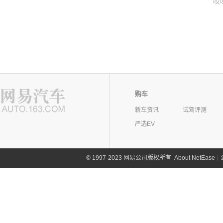
哎
购车
新车资讯
试驾评测
严选EV
©
1997-2023 网易公司版权所有
About NetEase
|