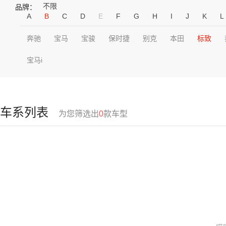
不限
品牌：
A
B
C
D
E
F
G
H
I
J
K
L
奔驰
宝马
宝骏
保时捷
别克
本田
标致
宝马i
车系列表
为您筛选出
0
款车型