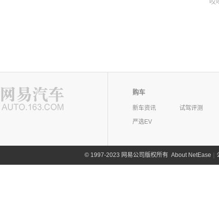
哎
购车
新车资讯
试驾评测
严选EV
©
1997-2023 网易公司版权所有
About NetEase
|