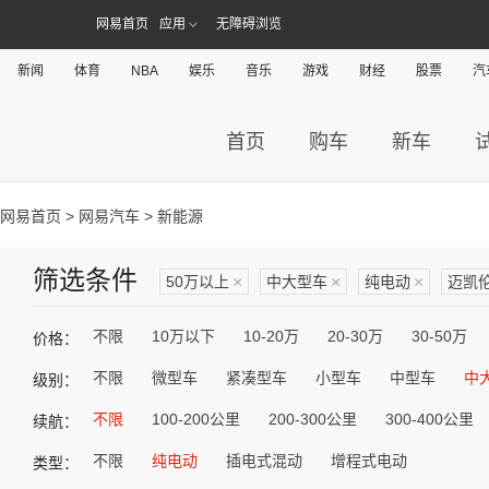
网易首页
应用
无障碍浏览
新闻
体育
NBA
娱乐
音乐
游戏
财经
股票
汽
首页
购车
新车
网易首页
>
网易汽车
> 新能源
筛选条件
50万以上
×
中大型车
×
纯电动
×
迈凯
不限
10万以下
10-20万
20-30万
30-50万
价格：
不限
微型车
紧凑型车
小型车
中型车
中
级别：
不限
100-200公里
200-300公里
300-400公里
续航：
不限
纯电动
插电式混动
增程式电动
类型：