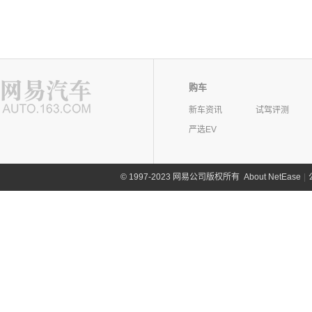
购车
新车资讯
试驾评测
严选EV
©
1997-2023 网易公司版权所有
About NetEase
|