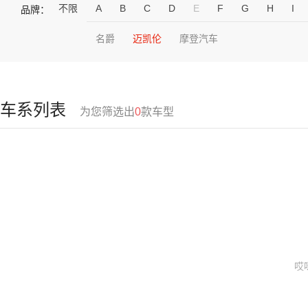
不限
A
B
C
D
E
F
G
H
I
品牌：
名爵
迈凯伦
摩登汽车
车系列表
为您筛选出
0
款车型
哎