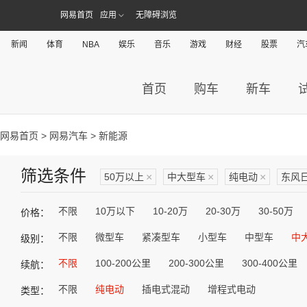
网易首页
应用
无障碍浏览
新闻
体育
NBA
娱乐
音乐
游戏
财经
股票
汽
首页
购车
新车
网易首页
>
网易汽车
> 新能源
筛选条件
50万以上
×
中大型车
×
纯电动
×
东风
不限
10万以下
10-20万
20-30万
30-50万
价格：
不限
微型车
紧凑型车
小型车
中型车
中
级别：
不限
100-200公里
200-300公里
300-400公里
续航：
不限
纯电动
插电式混动
增程式电动
类型：