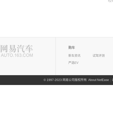
哎
购车
新车资讯
试驾评测
严选EV
©
1997-2023 网易公司版权所有
About NetEase
|