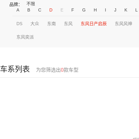
不限
品牌：
A
B
C
D
E
F
G
H
I
J
K
L
DS
大众
东南
东风
东风日产启辰
东风风神
东风奕派
车系列表
为您筛选出
0
款车型