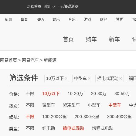
网易首页
应用
无障碍浏览
新闻
体育
NBA
娱乐
音乐
游戏
财经
股票
汽
首页
购车
新车
网易首页
>
网易汽车
> 新能源
筛选条件
10万以下
×
中型车
×
插电式混动
×
福
不限
10万以下
10-20万
20-30万
30-50万
价格：
不限
微型车
紧凑型车
小型车
中型车
中
级别：
不限
100-200公里
200-300公里
300-400公里
续航：
不限
纯电动
插电式混动
增程式电动
类型：