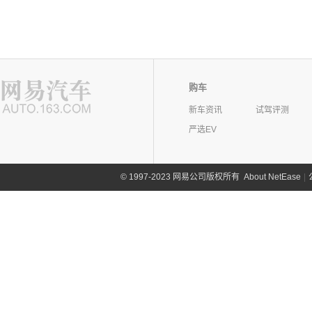
购车
新车资讯
试驾评测
严选EV
©
1997-2023 网易公司版权所有
About NetEase
|