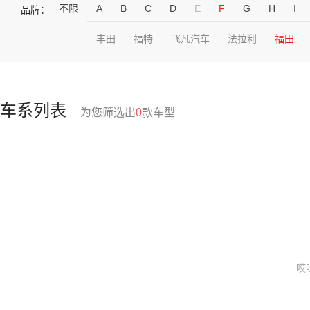
不限
A
B
C
D
E
F
G
H
I
品牌：
丰田
福特
飞凡汽车
法拉利
福田
车系列表
为您筛选出
0
款车型
哎