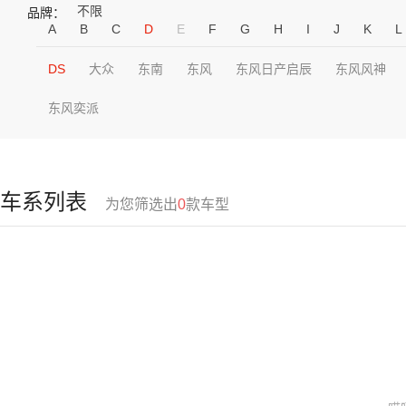
不限
品牌：
A
B
C
D
E
F
G
H
I
J
K
L
DS
大众
东南
东风
东风日产启辰
东风风神
东风奕派
车系列表
为您筛选出
0
款车型