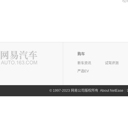
哎
购车
新车资讯
试驾评测
严选EV
©
1997-2023 网易公司版权所有
About NetEase
|