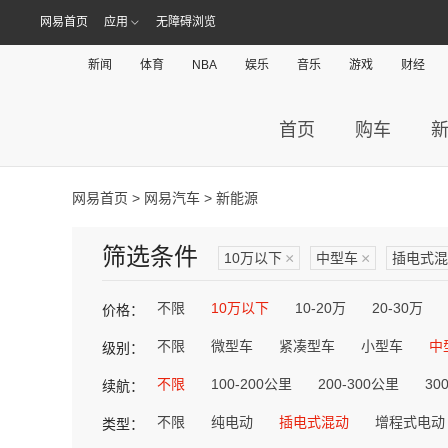
网易首页
应用
无障碍浏览
新闻
体育
NBA
娱乐
音乐
游戏
财经
首页
购车
网易首页
>
网易汽车
> 新能源
筛选条件
10万以下
×
中型车
×
插电式混
不限
10万以下
10-20万
20-30万
价格：
不限
微型车
紧凑型车
小型车
中
级别：
不限
100-200公里
200-300公里
30
续航：
不限
纯电动
插电式混动
增程式电动
类型：