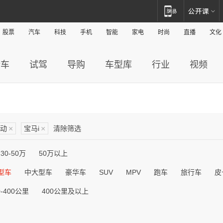
股票
汽车
科技
手机
智能
家电
时尚
直播
文化
新车
试驾
导购
车型库
行业
视频
动
×
宝马i
×
清除筛选
30-50万
50万以上
型车
中大型车
豪华车
SUV
MPV
跑车
旅行车
皮
0-400公里
400公里及以上