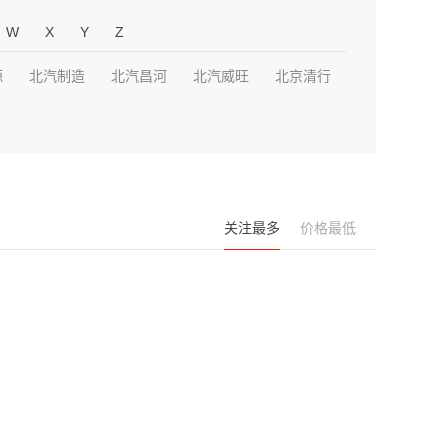
W
X
Y
Z
源
北汽制造
北汽昌河
北汽威旺
北京清行
关注最多
价格最低