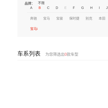
不限
品牌：
A
B
C
D
E
F
G
H
I
J
奔驰
宝马
宝骏
保时捷
别克
本田
宝马i
车系列表
为您筛选出
0
款车型