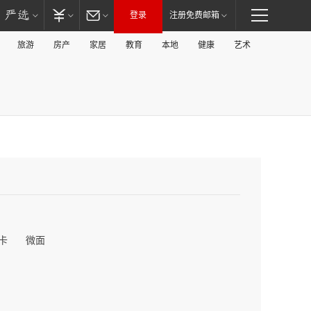
登录
注册免费邮箱
旅游
房产
家居
教育
本地
健康
艺术
卡
微面