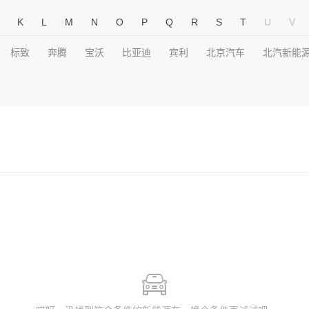
K
L
M
N
O
P
Q
R
S
T
U
V
标致
奔腾
宝沃
比亚迪
宾利
北京汽车
北汽新能