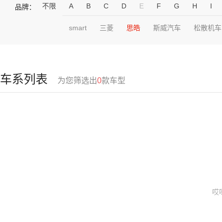
不限
A
B
C
D
E
F
G
H
I
品牌：
smart
三菱
思皓
斯威汽车
松散机车
车系列表
为您筛选出
0
款车型
哎