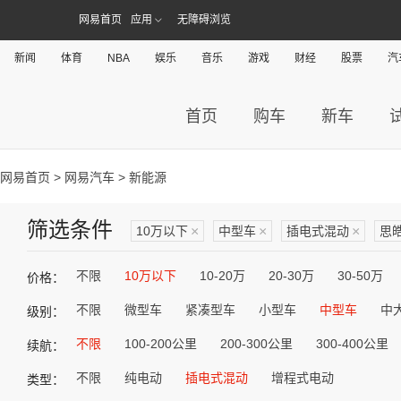
网易首页
应用
无障碍浏览
新闻
体育
NBA
娱乐
音乐
游戏
财经
股票
汽
首页
购车
新车
网易首页
>
网易汽车
> 新能源
筛选条件
10万以下
×
中型车
×
插电式混动
×
思
不限
10万以下
10-20万
20-30万
30-50万
价格：
不限
微型车
紧凑型车
小型车
中型车
中
级别：
不限
100-200公里
200-300公里
300-400公里
续航：
不限
纯电动
插电式混动
增程式电动
类型：