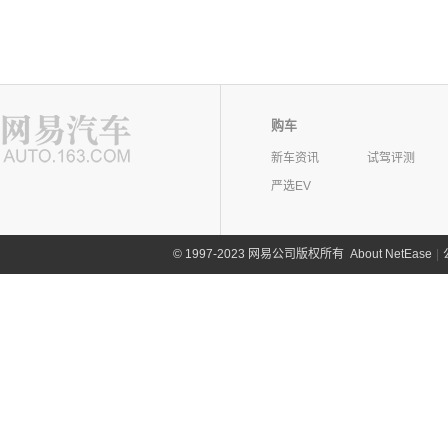
购车
新车资讯
试驾评测
严选EV
©
1997-2023 网易公司版权所有
About NetEase
|