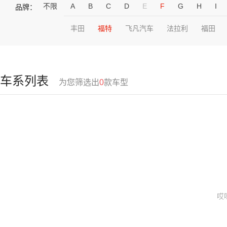
不限
A
B
C
D
E
F
G
H
I
品牌：
丰田
福特
飞凡汽车
法拉利
福田
车系列表
为您筛选出
0
款车型
哎