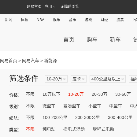
网易首页
应用
无障碍浏览
新闻
体育
NBA
娱乐
音乐
游戏
财经
股票
汽
首页
购车
新车
网易首页
>
网易汽车
> 新能源
筛选条件
10-20万
×
皮卡
×
400公里及以上
×
福
不限
10万以下
10-20万
20-30万
30-50万
价格：
不限
微型车
紧凑型车
小型车
中型车
中
级别：
不限
100-200公里
200-300公里
300-400公里
续航：
不限
纯电动
插电式混动
增程式电动
类型：