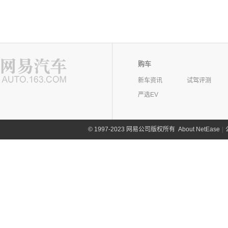
购车
新车资讯
试驾评测
严选EV
©
1997-2023 网易公司版权所有
About NetEase
|