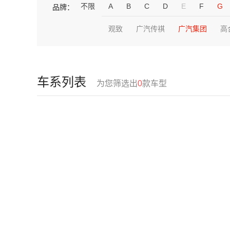
不限
A
B
C
D
E
F
G
品牌：
观致
广汽传祺
广汽集团
高
车系列表
为您筛选出
0
款车型