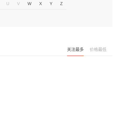
U
V
W
X
Y
Z
关注最多
价格最低