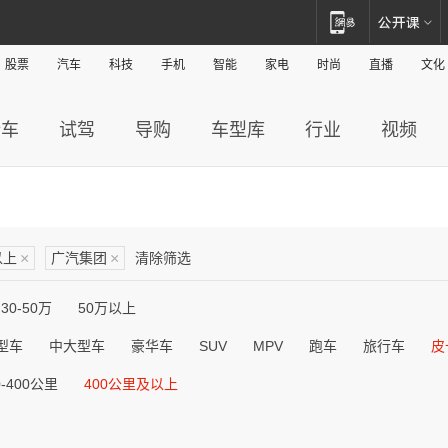
股票
汽车
科技
手机
智能
家电
时尚
直播
文化
新车
试驾
导购
车型库
行业
视频
以上
×
广汽集团
×
清除筛选
30-50万
50万以上
型车
中大型车
豪华车
SUV
MPV
跑车
旅行车
皮
0-400公里
400公里及以上