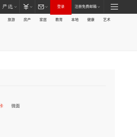
登录
注册免费邮箱
旅游
房产
家居
教育
本地
健康
艺术
卡
微面