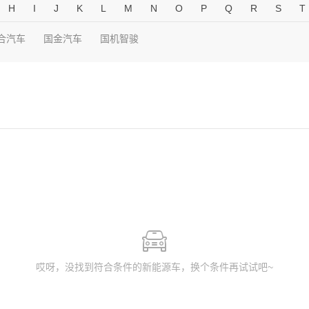
H
I
J
K
L
M
N
O
P
Q
R
S
T
合汽车
国金汽车
国机智骏
哎呀，没找到符合条件的新能源车，换个条件再试试吧~