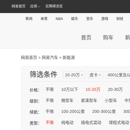
网易首页
应用
无障碍浏览
新闻
体育
NBA
娱乐
音乐
游戏
财经
首页
购车
网易首页
>
网易汽车
> 新能源
筛选条件
10-20万
×
皮卡
×
400公里及
不限
10万以下
10-20万
20-30万
价格：
不限
微型车
紧凑型车
小型车
中
级别：
不限
100-200公里
200-300公里
30
续航：
不限
纯电动
插电式混动
增程式电动
类型：