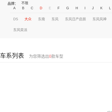
不限
品牌：
A
B
C
D
E
F
G
H
I
J
K
L
DS
大众
东南
东风
东风日产启辰
东风风神
东风奕派
车系列表
为您筛选出
0
款车型