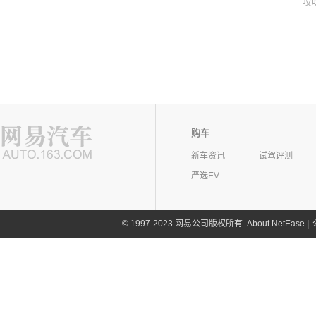
哎
购车
新车资讯
试驾评测
严选EV
©
1997-2023 网易公司版权所有
About NetEase
|