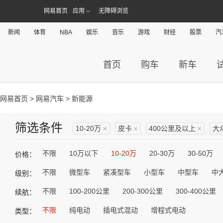
网易首页
应用
无障碍浏览
新闻
体育
NBA
娱乐
音乐
游戏
财经
股票
汽
首页
购车
新车
网易首页
>
网易汽车
> 新能源
筛选条件
10-20万
×
皮卡
×
400公里及以上
×
大
不限
10万以下
10-20万
20-30万
30-50万
价格：
不限
微型车
紧凑型车
小型车
中型车
中
级别：
不限
100-200公里
200-300公里
300-400公里
续航：
不限
纯电动
插电式混动
增程式电动
类型：