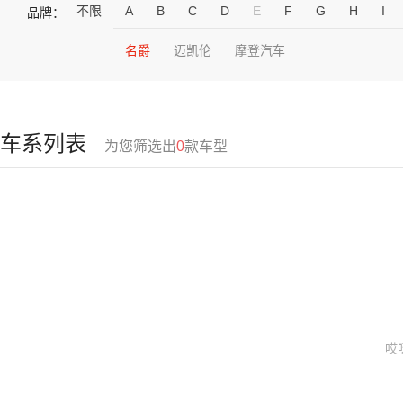
不限
A
B
C
D
E
F
G
H
I
品牌：
名爵
迈凯伦
摩登汽车
车系列表
为您筛选出
0
款车型
哎