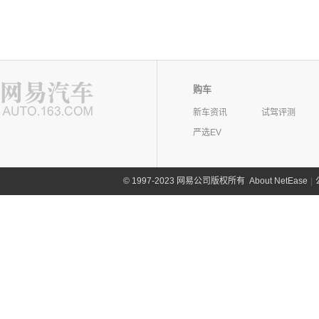
购车
新车资讯
试驾评测
严选EV
©
1997-2023 网易公司版权所有
About NetEase
|