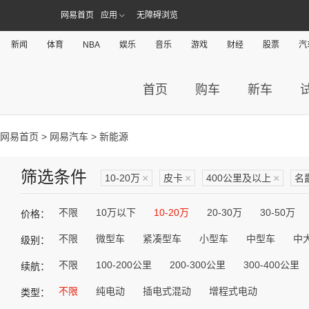
网易首页
应用
无障碍浏览
新闻
体育
NBA
娱乐
音乐
游戏
财经
股票
汽
首页
购车
新车
网易首页
>
网易汽车
> 新能源
筛选条件
10-20万
×
皮卡
×
400公里及以上
×
名
不限
10万以下
10-20万
20-30万
30-50万
价格：
不限
微型车
紧凑型车
小型车
中型车
中
级别：
不限
100-200公里
200-300公里
300-400公里
续航：
不限
纯电动
插电式混动
增程式电动
类型：