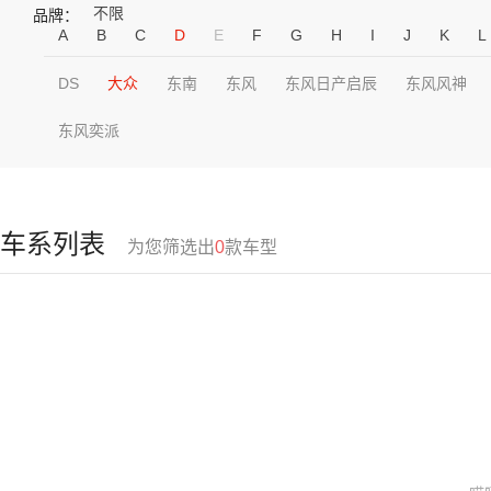
不限
品牌：
A
B
C
D
E
F
G
H
I
J
K
L
DS
大众
东南
东风
东风日产启辰
东风风神
东风奕派
车系列表
为您筛选出
0
款车型