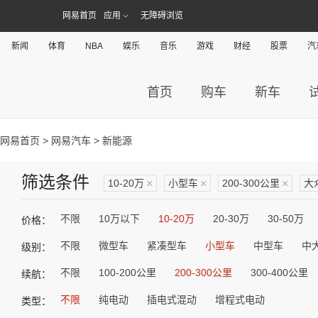
网易首页
应用
无障碍浏览
新闻
体育
NBA
娱乐
音乐
游戏
财经
股票
汽
首页
购车
新车
网易首页
>
网易汽车
> 新能源
筛选条件
10-20万
×
小型车
×
200-300公里
×
大
不限
10万以下
10-20万
20-30万
30-50万
价格：
不限
微型车
紧凑型车
小型车
中型车
中
级别：
不限
100-200公里
200-300公里
300-400公里
续航：
不限
纯电动
插电式混动
增程式电动
类型：