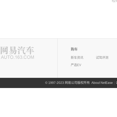
哎
购车
新车资讯
试驾评测
严选EV
©
1997-2023 网易公司版权所有
About NetEase
|