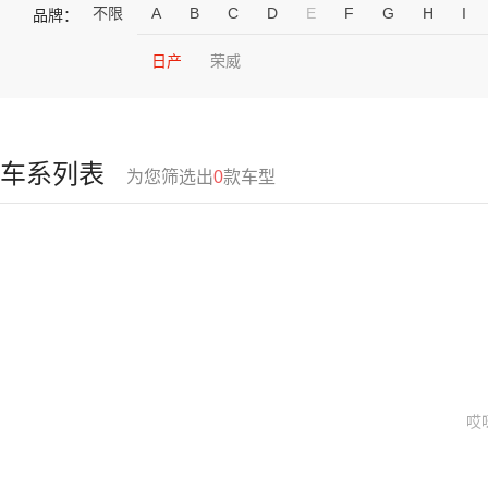
不限
A
B
C
D
E
F
G
H
I
品牌：
日产
荣威
车系列表
为您筛选出
0
款车型
哎