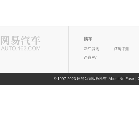
购车
新车资讯
试驾评测
严选EV
©
1997-2023 网易公司版权所有
About NetEase
|