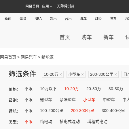
网易首页
应用
无障碍浏览
新闻
体育
NBA
娱乐
音乐
游戏
财经
股票
汽
首页
购车
新车
网易首页
>
网易汽车
> 新能源
筛选条件
10-20万
×
小型车
×
200-300公里
×
日
不限
10万以下
10-20万
20-30万
30-50万
价格：
不限
微型车
紧凑型车
小型车
中型车
中
级别：
不限
100-200公里
200-300公里
300-400公里
续航：
不限
纯电动
插电式混动
增程式电动
类型：