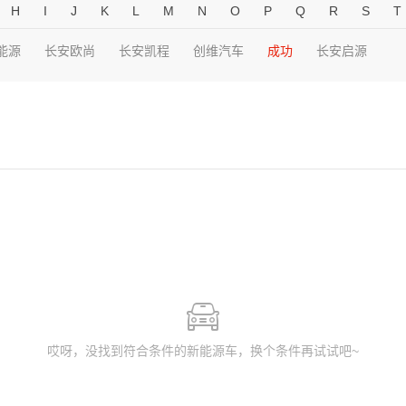
H
I
J
K
L
M
N
O
P
Q
R
S
T
能源
长安欧尚
长安凯程
创维汽车
成功
长安启源
哎呀，没找到符合条件的新能源车，换个条件再试试吧~