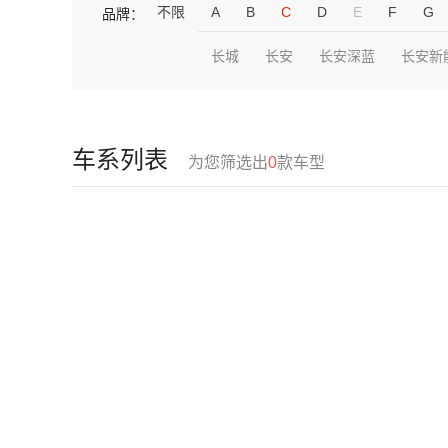
不限
A
B
C
D
E
F
G
品牌：
长城
长安
长安深蓝
长安新
车系列表
为您筛选出
0
款车型