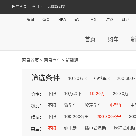
网易首页
应用
无障碍浏览
新闻
体育
NBA
娱乐
音乐
游戏
财经
首页
购车
网易首页
>
网易汽车
> 新能源
筛选条件
10-20万
×
小型车
×
200-300
不限
10万以下
10-20万
20-30万
价格：
不限
微型车
紧凑型车
小型车
中
级别：
不限
100-200公里
200-300公里
30
续航：
不限
纯电动
插电式混动
增程式电动
类型：