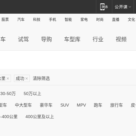
股票
汽车
科技
手机
智能
家电
时尚
直播
文化
新车
试驾
导购
车型库
行业
视频
公里
×
成功
×
清除筛选
30-50万
50万以上
型车
中大型车
豪华车
SUV
MPV
跑车
旅行车
皮
0-400公里
400公里及以上