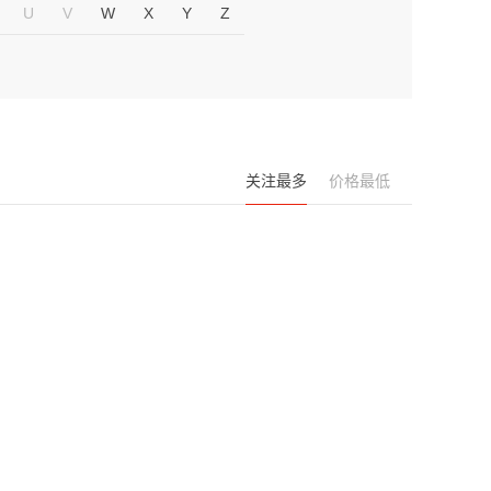
U
V
W
X
Y
Z
关注最多
价格最低