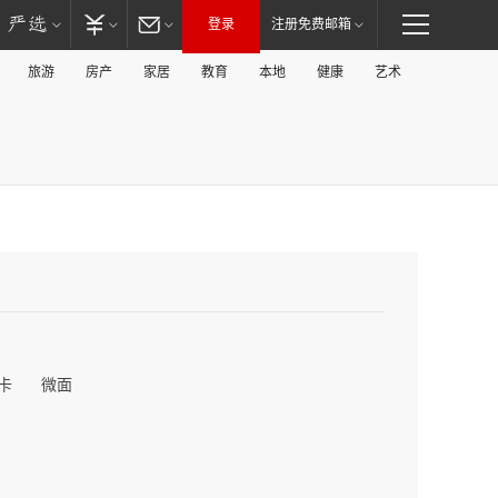
登录
注册免费邮箱
旅游
房产
家居
教育
本地
健康
艺术
卡
微面