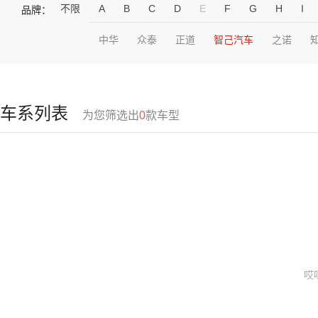
不限
A
B
C
D
E
F
G
H
I
品牌：
中华
众泰
正道
智己汽车
之诺
车系列表
为您筛选出
0
款车型
哎