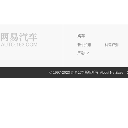
购车
新车资讯
试驾评测
严选EV
©
1997-2023 网易公司版权所有
About NetEase
|