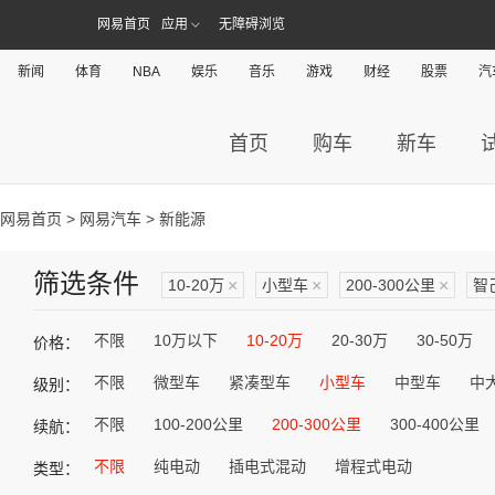
网易首页
应用
无障碍浏览
新闻
体育
NBA
娱乐
音乐
游戏
财经
股票
汽
首页
购车
新车
网易首页
>
网易汽车
> 新能源
筛选条件
10-20万
×
小型车
×
200-300公里
×
智
不限
10万以下
10-20万
20-30万
30-50万
价格：
不限
微型车
紧凑型车
小型车
中型车
中
级别：
不限
100-200公里
200-300公里
300-400公里
续航：
不限
纯电动
插电式混动
增程式电动
类型：