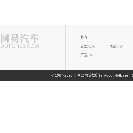
购车
新车资讯
试驾评测
严选EV
©
1997-2023 网易公司版权所有
About NetEase
|