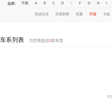
不限
A
B
C
D
E
F
G
H
I
品牌：
凯迪拉克
克莱斯勒
凯翼
开瑞
卡威
车系列表
为您筛选出
0
款车型
哎