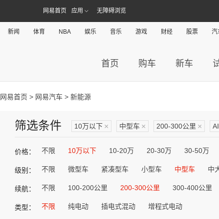
网易首页
应用
无障碍浏览
新闻
体育
NBA
娱乐
音乐
游戏
财经
股票
汽
首页
购车
新车
网易首页
>
网易汽车
> 新能源
筛选条件
10万以下
×
中型车
×
200-300公里
×
A
不限
10万以下
10-20万
20-30万
30-50万
价格：
不限
微型车
紧凑型车
小型车
中型车
中
级别：
不限
100-200公里
200-300公里
300-400公里
续航：
不限
纯电动
插电式混动
增程式电动
类型：