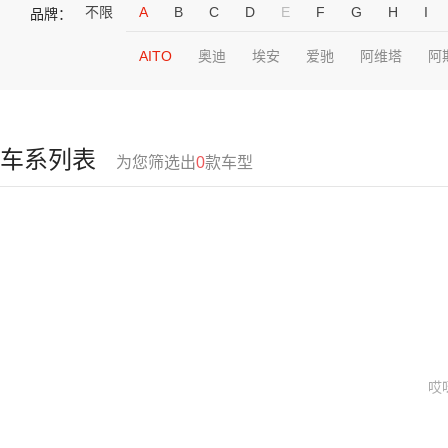
不限
A
B
C
D
E
F
G
H
I
品牌：
AITO
奥迪
埃安
爱驰
阿维塔
阿
车系列表
为您筛选出
0
款车型
哎