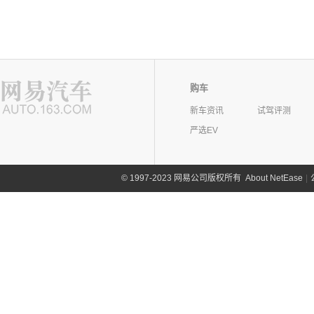
购车
新车资讯
试驾评测
严选EV
©
1997-2023 网易公司版权所有
About NetEase
|