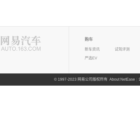
购车
新车资讯
试驾评测
严选EV
©
1997-2023 网易公司版权所有
About NetEase
|