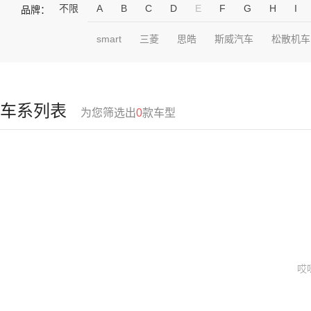
不限
A
B
C
D
E
F
G
H
I
品牌：
smart
三菱
思皓
斯威汽车
松散机车
车系列表
为您筛选出
0
款车型
哎