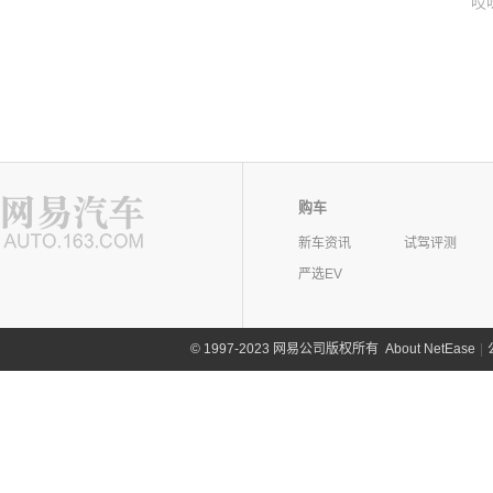
哎
购车
新车资讯
试驾评测
严选EV
©
1997-2023 网易公司版权所有
About NetEase
|