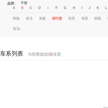
不限
品牌：
A
B
C
D
E
F
G
H
I
J
K
L
奔驰
宝马
宝骏
保时捷
别克
本田
标致
宝马i
车系列表
为您筛选出
0
款车型