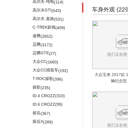
DS 5LS
(390)
(104)
奥迪RS7
炫丽
宝马M4
(972)
(678)
高尔夫·纯电
(730)
长安CS95
(114)
比亚迪S6
(655)
(710)
科赛Pro
(252)
标致406
神骐F50
奔驰R级
(6)
(42)
DS 5
(791)
(1003)
车身外观 (22
奥迪RS e-tron GT
酷熊
宝马M5
(201)
(60)
高尔夫GTI
(887)
长安览拓者
(543)
比亚迪S8
(22)
(10)
长安欧尚科尚
(314)
标致508(海外)
奔驰X级
(79)
DS 6
(555)
(15)
奥迪RS Q8
长城V80
宝马M8
(625)
(37)
高尔夫·嘉旅
(14)
奔奔MINI
(531)
比亚迪S7
(715)
(491)
长安欧尚A600
(322)
标致2008(进口)
(120)
梅赛德斯-AMG
(10521)
奥迪R8
金迪尔
宝马X3M
进口DS
(1246)
(109)
(1752)
C-TREK蔚领
(122)
奔奔LOVE
(409)
比亚迪M6
(263)
(711)
长安欧尚A600 EV
(13)
奔驰A级AMG(进口)
奥迪S3
风骏3
DS 3
(693)
(701)
宝马X4M
(115)
(485)
速腾
(52)
奔奔i
(2652)
元
(96)
(171)
长安欧尚A800
(147)
奔驰CLA AMG
奥迪RS3
赛弗
DS 4
(366)
(387)
宝马X5M
(14)
(190)
迈腾
(571)
悦翔两厢
(3172)
比亚迪e6
(218)
(392)
欧尚长行
(14)
奔驰C级AMG
奥迪TTS
赛影
DS 5
(177)
(1744)
宝马X6M
(4)
(548)
迈腾GTE
(793)
悦翔V3
(27)
速锐
(323)
(681)
欧诺S
(381)
奔驰E级AMG
奥迪TT RS
风骏6
DS 7(海外)
(497)
宝马1系M
(167)
(298)
(10)
大众CC
(503)
悦翔V5
(1660)
宋DM
(114)
(225)
长安之星9
(9)
奔驰S级AMG
奥迪S1
(882)
宝马M6
(21)
大众CC猎装车
(754)
悦翔V7
(192)
宋EV
(241)
(441)
大众宝来 2017款 
新长安之星
(133)
奔驰GLA AMG
奥迪S3两厢
(302)
(140)
T-ROC探歌
长安CX20
(396)
比亚迪e5
(661)
(443)
辆纪念型 
长安之星2
(110)
奔驰GLB AMG
奥迪RS Q3
(102)
(73)
探影
长安CX30三厢
(235)
秦DM
(283)
(607)
长安之星S460
(109)
奔驰GLC AMG
(534)
ID.4 CROZZ
(310)
长安CX30两厢
比亚迪S2
(370)
(122)
欧力威
(278)
奔驰GLE AMG
(312)
ID.6 CROZZ
(99)
志翔
元EV
(106)
(439)
长安欧尚科赛
(133)
奔驰GLS AMG
(39)
探岳
奔奔
(367)
宋Pro EV
(328)
(294)
长安之星6363
(83)
奔驰G AMG
(1037)
探岳X
杰勋
(289)
比亚迪e1
(7)
(24)
长安星光4500
(112)