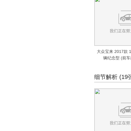
朗逸
(2049)
凌渡
(666)
帕萨特
(1512)
帕萨特PHEV
(199)
辉昂
(593)
途铠
(112)
大众宝来 2017款 
途岳
(414)
辆纪念型 (前
途观X
(182)
途观L
(329)
细节解析 (19
途观L PHEV
(168)
途昂
(834)
途昂X
(318)
途安L
(452)
威然
(144)
POLO劲取
(471)