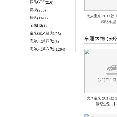
奔驰AMG GT
(909)
探岳GTE
睿骋
(216)
比亚迪F3
(626)
(1460)
长安欧尚科赛3
(1)
奔驰SLK AMG
(198)
揽境
睿骋CC
(268)
秦
(359)
(5)
大众宝来 2017款 
奔驰SL AMG
(403)
捷达
凌轩
(1147)
秦Pro
(148)
(274)
辆纪念型 
奔驰SLS AMG
(956)
宝来HS
长安CS35
(1)
宋
(699)
(647)
奔驰GL AMG
(227)
宝来(宝来经典)
逸动XT
(23)
宋PLUS
(657)
(71)
车厢内饰 (56
奔驰ML AMG
(590)
高尔夫(第四代)
长安CS55
(5)
唐
(375)
(118)
奔驰CLS AMG
(686)
高尔夫(第六代)
(1264)
宋MAX
(399)
奔驰SLC AMG
(15)
开迪
(16)
宋Pro
(409)
梅赛德斯-EQ
(349)
速腾GLI
(483)
护卫舰07
(16)
奔驰EQC(进口)
(200)
上汽大众
(17350)
奔驰EQS
(149)
ID.3
(197)
梅赛德斯-迈巴赫
(1274)
ID.4 X
(109)
迈巴赫S级
(1049)
ID.6 X
(345)
大众宝来 2017款 
迈巴赫G级
(14)
辆纪念型 (
POLO
(1676)
迈巴赫GLS
(211)
新桑塔纳
(509)