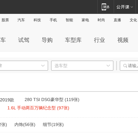
股票
汽车
科技
手机
智能
家电
时尚
直播
文化
新车
试驾
导购
车型库
行业
视频
牌
选车型
280 TSI DSG豪华型 (119张)
2019款
1.6L 手动两百万辆纪念型 (97张)
2张)
内饰(56张)
细节(19张)