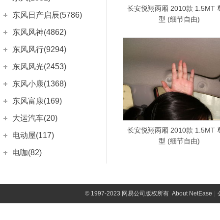
长安欧尚X7 EV
(28)
凯程F300
(37)
DS 9新能源
(74)
宝来·纯电
长安悦翔两厢 2010款 1.5MT
(99)
A5翼舞
(213)
郑州日产
(2293)
东风日产启辰(5786)
长安欧尚X7 PLUS
(71)
尊行
型 (细节自由)
(150)
DS 4S
(422)
高尔夫
(1187)
东南DX3
(442)
锐骐
(632)
东风日产
(5786)
长安欧尚科赛5
东风风神(4862)
(214)
长安之星7
(113)
DS 5LS
(390)
高尔夫·纯电
(114)
东南DX3 EV
(24)
锐骐EV
(1)
东风日产启辰-e30
科赛Pro
(1)
(252)
东风乘用车
(4862)
神骐F50
东风风行(9294)
(42)
DS 5
(791)
高尔夫GTI
(543)
东南DX5
(11)
锐骐6EV
(1)
东风日产启辰-D60
长安欧尚科尚
(499)
(314)
风神E70
(91)
DS 6
(555)
东风柳汽
(9294)
东风风光(2453)
高尔夫·嘉旅
(531)
东南DX7
(1005)
锐骐7
(6)
东风日产启辰-D60EV
长安欧尚A600
(88)
(322)
奕炫
(363)
风行T1EV
(15)
进口DS
(1246)
C-TREK蔚领
东风小康
(2453)
(409)
东风小康(1368)
菱帅
(4)
奥丁
(300)
东风日产启辰-T60
长安欧尚A600 EV
(372)
(13)
奕炫GS
(187)
景逸S50
DS 3
(693)
(875)
速腾
风光MINI EV
(2652)
(154)
希旺
东风小康
(1368)
(135)
东风富康(169)
御轩
(286)
东风日产启辰-T60EV
长安欧尚A800
(99)
(147)
奕炫MAX
(298)
风行S50 EV
DS 4
(366)
(69)
迈腾
风光E1
(3172)
(4)
富利卡
小康C35
(5)
(72)
锐骐多功能商用车
东风富康
(169)
(112)
大运汽车(20)
东风日产启辰-T70
欧尚长行
(968)
(14)
风神AX7
(722)
风行SX6
DS 5
(177)
(284)
迈腾GTE
风光E3
(189)
(27)
V3菱悦
小康C36
(959)
(81)
长安悦翔两厢 2010款 1.5MT
俊风
e爱丽舍
(159)
(17)
东风日产启辰-T90
大运汽车
(20)
欧诺S
(671)
电动屋(117)
(381)
皓极
(63)
风行T5
DS 7(海外)
(470)
(10)
大众CC
风光ix5
型 (细节自由)
(187)
(1660)
V5菱致
小康C37
(700)
(280)
帅客
富康ES500
(796)
(126)
悦虎
东风日产启辰-启辰星
长安之星9
(14)
(1029)
(9)
风神E30
重庆小电天体
(117)
(93)
电咖(82)
风行T5 EVO
(399)
大众CC猎装车
风光ix7
(48)
(192)
V6菱仕
小康C56
(359)
(4)
富康ES600
(26)
东风汽车
(38)
启辰大V
远志M1
新长安之星
(6)
(136)
(133)
风神H30 CROSS
YOUNG光小新
(117)
(781)
菱智PLUS
电咖
(82)
(29)
道奇(2887)
T-ROC探歌
风光S560
(151)
(396)
小康EC36
(17)
御风
(30)
晨风
长安之星2
(296)
(110)
风神A30
(158)
菱智V3
电咖·EV10
(96)
(82)
探影
风光500
东南汽车
(102)
(235)
(331)
东风风度(676)
小康K07S
(77)
御风P16
(8)
启辰R30
长安之星S460
(210)
(109)
©
1997-2023 网易公司版权所有
About NetEase
|
风神A60
(570)
菱智M3
(611)
ID.4 CROZZ
风光580
凯领
(310)
(102)
(741)
小康K01
郑州日产
(676)
(5)
大乘汽车(451)
启辰R50
欧力威
(524)
(278)
风神L60
(300)
菱智M5
(1528)
ID.6 CROZZ
风光330
(99)
(235)
进口道奇
(2785)
小康K02
风度MX5
(4)
(283)
大乘汽车
(451)