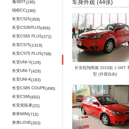
金刚炮
(79)
(2218)
(82)
车身外观 (44张)
逸动DT
宋MAX DM-i
北汽昌河M70
(195)
(488)
(208)
竞瑞
(121)
标致407SW
唯雅诺(进口)
(5)
(319)
宝马3系旅行车
山海炮
Audi Sport
(8638)
(575)
(77)
锐程CC
比亚迪F0
(180)
(1257)
哥瑞
(104)
标致607
奔驰CLK级
(12)
(106)
宝马5系GT
奥迪S4
长城C20R
(820)
(220)
(5)
长安CS15
福莱尔
(359)
(13)
思铂睿
(896)
标致3008(进口)
奔驰SLK级
(433)
(1031)
宝马5系旅行车
奥迪S5
长城C30
(539)
(1120)
(1052)
长安CS35PLUS
比亚迪F3R
(456)
(552)
杰德
(920)
标致4008(进口)
奔驰SLR级
(445)
(75)
宝马X1(进口)
奥迪S6
长城C30EV
(849)
(504)
(84)
长安CS55 PLUS
比亚迪G3
(372)
(581)
进口本田
(1945)
标致RCZ
奔驰CL级
(526)
(261)
宝马X2(进口)
奥迪S7
长城C50
(389)
(272)
(499)
长安CS75
比亚迪G3R
(1319)
(332)
飞度(进口)
(321)
标致iOn
奔驰CLS猎装版
(38)
(389)
宝马X3
奥迪S8
哈弗M1
(1950)
(578)
(290)
长安CS75 PLUS
比亚迪L3
(708)
(562)
本田CR-Z
(339)
标致107
奔驰GLA(进口)
(75)
(457)
宝马6系
奥迪SQ5
长城M2
(1663)
(365)
(298)
长安UNI-V
思锐
(129)
(175)
本田INSIGHT
(379)
标致108
长安悦翔两厢 2010款 1.5MT
奔驰GLK级(进口)
(5)
(623)
奥迪RS4
长城M4
宝马M
(6604)
(519)
(321)
长安UNI-T
比亚迪G5
(429)
(284)
型 (外观自由)
本田Brio
(4)
标致208
奔驰ML级
(366)
(1363)
奥迪RS5
精灵
宝马M2
(4)
(847)
(440)
长安UNI-K
比亚迪G6
(183)
(659)
思域(进口)
(851)
标致301(海外)
奔驰GL
(11)
(772)
奥迪RS6
凌傲
宝马M3
(281)
(196)
(1738)
长安CS85 COUPE
比亚迪F6
(490)
(261)
思域Type R
(51)
标致308(海外)
乌尼莫克
(202)
(104)
奥迪RS7
炫丽
宝马M4
(972)
(678)
(730)
长安CS95
比亚迪S6
(655)
(710)
标致406
奔驰R级
(6)
(1003)
奥迪RS e-tron GT
酷熊
宝马M5
(201)
(60)
(887)
长安览拓者
比亚迪S8
(22)
(10)
标致508(海外)
奔驰X级
(79)
(15)
奥迪RS Q8
长城V80
宝马M8
(625)
(37)
(14)
奔奔MINI
比亚迪S7
(715)
(491)
标致2008(进口)
(120)
梅赛德斯-AMG
(10521)
奥迪R8
金迪尔
宝马X3M
(109)
(1752)
(122)
奔奔LOVE
比亚迪M6
(263)
(711)