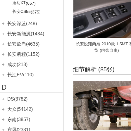
奔驰GL AMG
(227)
逸动XT
宋PLUS
(657)
(71)
奔驰ML AMG
(590)
长安CS55
唐
(375)
(118)
奔驰CLS AMG
(686)
宋MAX
(399)
长安深蓝(248)
奔驰SLC AMG
(15)
宋Pro
(409)
长安深蓝
(248)
长安新能源(1434)
梅赛德斯-EQ
(349)
护卫舰07
(16)
长安深蓝SL03
(248)
长安新能源
(1434)
长安欧尚(4635)
长安悦翔两厢 2010款 1.5MT
奔驰EQC(进口)
(200)
型 (内饰自由)
奔奔E-Star
(100)
长安欧尚
(4635)
奔驰EQS
长安凯程(1152)
(149)
逸动EV
(488)
欧尚E01
(23)
长安凯程
(1152)
梅赛德斯-迈巴赫
(1274)
成功(218)
细节解析 (85张)
奔奔mini e
(83)
尼欧II
(5)
迈巴赫S级
睿行S50
(111)
(1049)
航天成功
(218)
长江EV(110)
奔奔EV
(233)
长安欧尚X70A
(366)
迈巴赫G级
睿行M60
(127)
(14)
成功V1
(175)
长江EV
(110)
D
长安CS15EV
(166)
长安欧尚CX70
(616)
迈巴赫GLS
睿行M80
(205)
(211)
成功V2
(37)
逸酷
(110)
逸动ET
(203)
长安欧尚Z6
(18)
睿行M90
DS(3782)
(33)
成功BEV6
(6)
长安CS75 PHEV
(161)
长安欧尚Z6智电iDD
(16)
神骐F30
(43)
DS汽车
(2536)
大众(54142)
长安欧尚X5
(402)
神骐PLUS
(6)
DS 7
(187)
一汽-大众
(17515)
东南(3857)
长安欧尚X7
(465)
凯程F70
(285)
DS 9
(117)
宝来
(1810)
东南汽车
(3857)
东风(2331)