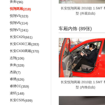
奔驰A级AMG(进口)
奥迪S3
风骏3
(701)
宝马X4M
(115)
(485)
(52)
奔奔i
元
(96)
(171)
奔驰CLA AMG
奥迪RS3
赛弗
(387)
宝马X5M
(14)
(190)
(571)
长安悦翔两厢 2010款 1.5MT
悦翔两厢
比亚迪e6
(218)
(392)
型 (外观自由)
奔驰C级AMG
奥迪TTS
赛影
(1744)
宝马X6M
(4)
(548)
(793)
悦翔V3
速锐
(323)
(681)
奔驰E级AMG
奥迪TT RS
风骏6
(497)
宝马1系M
(167)
(298)
(503)
悦翔V5
宋DM
(114)
(225)
车厢内饰 (89张)
奔驰S级AMG
奥迪S1
(882)
宝马M6
(21)
(754)
悦翔V7
宋EV
(241)
(441)
奔驰GLA AMG
奥迪S3两厢
(302)
(140)
长安CX20
比亚迪e5
(661)
(443)
奔驰GLB AMG
奥迪RS Q3
(102)
(73)
长安CX30三厢
秦DM
(283)
(607)
奔驰GLC AMG
(534)
长安CX30两厢
比亚迪S2
(370)
(122)
奔驰GLE AMG
(312)
志翔
元EV
(106)
(439)
奔驰GLS AMG
(39)
奔奔
宋Pro EV
(328)
(294)
奔驰G AMG
(1037)
杰勋
比亚迪e1
(7)
(24)
奔驰AMG GT
(909)
睿骋
比亚迪F3
(626)
(1460)
长安悦翔两厢 2010款 1.5MT
奔驰SLK AMG
(198)
睿骋CC
秦
(359)
(5)
型 (内饰自由)
奔驰SL AMG
(403)
凌轩
秦Pro
(148)
(274)
奔驰SLS AMG
(956)
长安CS35
宋
(699)
(647)