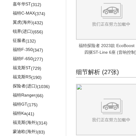
PASSAT新领驭
(461)
皇冠陆放
(65)
嘉年华ST
(312)
途安
(1287)
花冠
(864)
福特C-MAX
(374)
朗逸两厢
(658)
普锐斯
(559)
翼虎(海外)
(432)
朗行Cross
(444)
锐志
(884)
锐界(进口)
(656)
凌渡GTS
(123)
特锐
(3)
征服者
(132)
福特探险者 2023款 EcoBoost 
POLO GTI
(410)
兰德酷路泽
(697)
福特F-350
(347)
四驱ST-Line 6座 (音响控制
途观
(1753)
卡罗拉双擎
(257)
福特F-650
(277)
桑塔纳·浩纳
(264)
皇冠
(1330)
福克斯ST
(729)
细节解析 (27张)
朗逸纯电
(143)
普拉多
(1277)
福克斯RS
(190)
途岳新能源
(3)
一汽丰田bZ3
(19)
探险者(进口)
(1036)
进口大众
(17752)
进口丰田
(6360)
福特Ranger
(66)
蔚揽
(669)
SUPRA
(124)
福特GT
(175)
途锐
(2079)
威尔法
(51)
福特Ka
(41)
途锐eHybrid
(176)
埃尔法
(907)
福克斯(海外)
(314)
甲壳虫
(2323)
丰田86
(533)
蒙迪欧(海外)
(83)