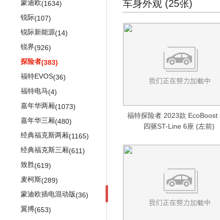
雷凌双擎E+
唐
(28)
(375)
小康V07S
(279)
(118)
(74)
车身外观 (25张)
蒙迪欧
(1634)
奔驰CLS AMG
风行M6
(35)
(686)
高尔夫(第六代)
Durango
(153)
(1264)
凌尚
宋MAX
小康V27
(134)
(399)
(174)
锐际
(107)
奔驰SLC AMG
风行CM7
(613)
(15)
开迪
凯领(海外)
(16)
凯美瑞
宋Pro
(62)
小康V29
(2391)
(409)
(165)
锐际新能源
(14)
风行T5L
(172)
梅赛德斯-EQ
(349)
速腾GLI
(483)
丰田C-HR
护卫舰07
(247)
(16)
锐界
(926)
景逸X5
奔驰EQC(进口)
(895)
(200)
丰田C-HR EV
上汽大众
(17350)
(305)
探险者
(383)
风行F600
奔驰EQS
(213)
(149)
ID.3
(197)
锋兰达
(108)
福特EVOS
(36)
星海V9
(33)
梅赛德斯-迈巴赫
(1274)
ID.4 X
(109)
威兰达
(199)
福特电马
(4)
风行雷霆
(17)
迈巴赫S级
(1049)
ID.6 X
(345)
威兰达高性能版
(313)
嘉年华两厢
(1073)
福特探险者 2023款 EcoBoost 
迈巴赫G级
(14)
POLO
(1676)
威飒
(128)
嘉年华三厢
(480)
四驱ST-Line 6座 (左前)
迈巴赫GLS
(211)
新桑塔纳
汉兰达
(509)
(1622)
经典福克斯两厢
(1165)
朗逸
广汽丰田iA5
(2049)
(56)
经典福克斯三厢
(611)
凌渡
雅力士
(666)
(827)
致胜
(619)
帕萨特
逸致
(1512)
(870)
麦柯斯
(289)
帕萨特PHEV
经典凯美瑞
(199)
(1142)
蒙迪欧插电混动版
(36)
辉昂
雷凌双擎
(593)
(557)
翼搏
(653)