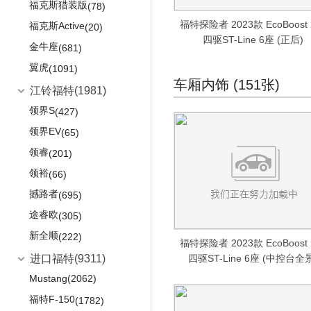
途铠
广汽丰田ix4
(112)
(109)
福克斯猎装版
(78)
途岳
(414)
一汽丰田
(12389)
福特探险者 2023款 EcoBoost 
福克斯Active
(20)
四驱ST-Line 6座 (正后)
途观X
(182)
一汽丰田bZ4X
(213)
金牛座
(681)
途观L
(329)
威驰
(955)
翼虎
(1091)
车厢内饰 (151张)
途观L PHEV
(168)
威驰FS
(219)
江铃福特
(1981)
途昂
(834)
卡罗拉
(1466)
领界S
(427)
途昂X
(318)
卡罗拉双擎E+
(114)
领界EV
(65)
途安L
(452)
亚洲狮
(143)
领睿
(201)
威然
(144)
亚洲龙
(410)
领裕
(66)
POLO劲取
(471)
奕泽IZOA
(332)
撼路者
(695)
高尔
(13)
奕泽E进擎
(182)
途睿欧
(305)
桑塔纳
(226)
卡罗拉锐放
(321)
新全顺
(222)
福特探险者 2023款 EcoBoost 
桑塔纳旅行版
(5)
RAV4荣放
(1834)
进口福特
(9311)
四驱ST-Line 6座 (中控台全
志俊
(277)
RAV4荣放双擎E+
(128)
Mustang
(2062)
Cross Santana
(4)
凌放HARRIER
(117)
福特F-150
(1782)