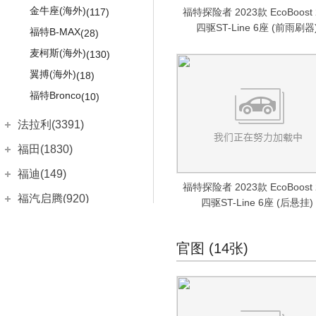
高尔夫旅行版
(990)
普瑞维亚
(389)
金牛座(海外)
(117)
福特探险者 2023款 EcoBoost 
大众e-Golf
(288)
四驱ST-Line 6座 (前雨刷器
杰路驰
(355)
福特B-MAX
(28)
Tiguan
(1483)
Sienna
(371)
麦柯斯(海外)
(130)
夏朗
(928)
FJ 酷路泽
(364)
翼搏(海外)
(18)
凯路威
(392)
威飒(进口)
(185)
福特Bronco
(10)
迈特威
(821)
红杉
(225)
法拉利(3391)
大众up!
(602)
坦途
(258)
法拉利
(3391)
福田(1830)
大众electric up!
(321)
普拉多(进口)
(677)
Roma
(21)
福田汽车
(1830)
福迪(149)
高尔夫(进口)
(876)
丰田IQ
(97)
福特探险者 2023款 EcoBoost 
Portofino
(99)
福田G5
(8)
高尔夫GTE
福迪汽车
(149)
(527)
丰田Aygo
福汽启腾(920)
(78)
四驱ST-Line 6座 (后悬挂)
SF90
(8)
风景G7
(107)
高尔夫GTI(进口)
揽福
(52)
(392)
丰田Yaris
(203)
福汽新龙马
(920)
菲亚特(3894)
法拉利488
(285)
风景G9
(2)
高尔夫Sportsvan
雄狮F16
(17)
(341)
丰田Verso
启腾EX7
(140)
(14)
广汽菲亚特
(841)
官图 (14张)
法拉第未来(32)
法拉利812
(7)
图雅诺
(223)
尚酷
雄狮F22
(876)
(11)
丰田Matrix
启腾EX80
(38)
(120)
菲翔
(633)
法拉第未来
(32)
GTC4Lusso
(177)
G
萨普
(319)
大众EOS
探索者Ⅱ
(1)
(628)
普锐斯C
启腾M70
(68)
(455)
致悦
(208)
FF91
(24)
法拉利FF
(547)
迷迪
(309)
迈腾旅行版
探索者III
(4)
(510)
普锐斯(海外)
启腾V60
(207)
埃安(1573)
(331)
进口菲亚特
(3029)
FFZERO1
(8)
California T
(599)