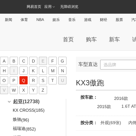
GranCabrio
(285)
哪吒V
MG领航新能源
摩根Aero
(70)
(74)
(204)
东风裕隆
(2997)
MINI ROCKETMAN
迈莎锐MS580
(43)
(495)
O
昂克赛拉两厢
网易首页
(331)
应用
无障碍浏览
625C
(55)
Spyder
(19)
哪吒U
Cyberster
摩根Aero 8
(62)
(102)
(20)
锐3
(267)
MINI JCW
(1290)
进口马自达
(5275)
迈凯伦650S
(60)
Coupe
(9)
新闻
讴歌(5596)
体育
NBA
娱乐
音乐
游戏
财经
股票
汽
哪吒S
名爵3SW
摩根Roadster
(441)
(88)
(260)
纳5
(443)
MINI JCW
(465)
马自达CX-3
(340)
迈凯伦675LT
(73)
3200GT
(3)
广汽讴歌
(1371)
哪吒N01
欧拉(1662)
名爵TF
(238)
(26)
U5 SUV
(182)
MINI JCW CLUBMAN
(252)
马自达MX-5
(957)
迈凯伦P1
(84)
讴歌CDX
首页
购车
新车
(732)
名爵3
欧拉
(1662)
(1338)
U5 EV
(51)
MINI JCW COUNTRYMAN
(314)
P
马自达CX-7(进口)
(540)
迈凯伦MP4-12C
(334)
讴歌RDX
(291)
锐行
好猫
(204)
优6 SUV
(429)
(573)
MINI JCW COUPE
(95)
马自达CX-9
(310)
迈凯伦X-1
(12)
Polestar极星(610)
讴歌TLX-L
(348)
锐腾
朋克猫
(786)
纳智捷URX
(5)
(3)
MINI JCW PACEMAN
(164)
A
B
C
D
E
F
G
马自达5
(845)
车型直达
选品牌
Polestar
(610)
朋克汽车(20)
进口讴歌
(4225)
名爵6 XPOWER TCR赛车
芭蕾猫
(141)
大7 MPV
(58)
(451)
H
马自达3(海外)
I
J
K
L
M
N
(979)
Polestar 1
(58)
讴歌MDX
朋克汽车
(1316)
(20)
樱桃猫
大7 SUV
(60)
(769)
Q
马自达ATENZA
O
P
Q
R
S
(768)
T
U
KX3傲跑
Polestar 2
(462)
讴歌NSX
朋克美美
(310)
闪电猫
(12)
MASTER CEO
(609)
(258)
马自达CX-5(进口)
(213)
V
W
X
Y
Z
起亚(19074)
Precept
(37)
讴歌ILX
朋克多多
(387)
白猫
(6)
(14)
按车款：
马自达RX-8
2016款
(31)
起亚
(12738)
Polestar 3
(53)
讴歌TL
朋克啦啦
(400)
黑猫
(2)
(277)
1.6T 
2015款
马自达RX-7
(15)
KX CROSS
(185)
讴歌TLX
(368)
欧拉iQ
(210)
马自达8(海外)
(12)
焕驰
(96)
讴歌RL
(201)
按分类：
外观(69张)
内饰
马自达2(海外)
(265)
福瑞迪
(852)
讴歌RLX
(423)
一汽马自达
(4713)