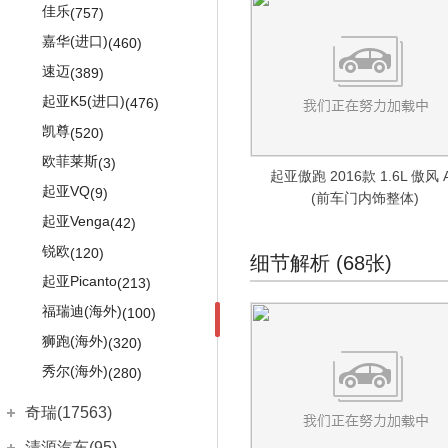
佳乐
(757)
嘉华(进口)
(460)
速迈
(389)
起亚K5(进口)
(476)
凯尊
(520)
欧菲莱斯
(3)
起亚傲跑 2016款 1.6L 傲风 
起亚VQ
(9)
(前车门内饰整体)
起亚Venga
(42)
锐欧
(120)
细节解析 (68张)
起亚Picanto
(213)
福瑞迪(海外)
(100)
狮跑(海外)
(320)
秀尔(海外)
(280)
奇瑞(17563)
奇瑞汽车
(17563)
清源汽车(95)