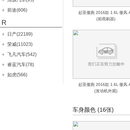
艾瑞泽5
(664)
清源汽车
(95)
前途(606)
起亚傲跑 2016款 1.6L 傲风 
艾瑞泽5 GT
(136)
清源小尊
(33)
(前雨刷器)
前途汽车
(606)
R
艾瑞泽5 PLUS
(285)
清源尊者
(62)
前途K50
(443)
艾瑞泽GX
日产(22189)
(207)
前途K20
(163)
艾瑞泽8
(173)
东风日产
(14497)
荣威(11023)
瑞虎3
(1533)
骐达
(1236)
上汽集团
(11023)
飞凡汽车(542)
瑞虎3x
(318)
新蓝鸟
(368)
科莱威CLEVER
(82)
上汽集团
(542)
睿蓝汽车(78)
瑞虎5x
(936)
轩逸
(566)
荣威i5
(207)
飞凡ER6
(235)
睿蓝汽车
(78)
如虎(566)
瑞虎7
(1477)
轩逸·纯电
(149)
荣威Ei5
(305)
飞凡MARVEL R
(143)
枫叶60s
(7)
如虎
(566)
起亚傲跑 2016款 1.6L 傲风 
S
瑞虎7 PLUS
(157)
天籁
(2337)
荣威ei6
(161)
飞凡R7
(164)
枫叶30x
(发动机外观)
(53)
如虎RXL
(235)
瑞虎7 PLUS新能源
(50)
劲客
(519)
荣威i6 MAX
(95)
smart(3224)
睿蓝X3 PRO
(18)
如虎Rt 12 R
(173)
瑞虎8
(751)
逍客
(2231)
荣威ei6 MAX
(49)
smart
(44)
三菱(12077)
车身颜色 (16张)
如虎CTR 3
(158)
瑞虎8 PRO
(3)
途达
(248)
荣威RX3
(182)
smart精灵#1
(44)
广汽三菱
(3301)
思皓(731)
瑞虎8 PLUS
(397)
奇骏
(1864)
荣威RX5
(1236)
smart(进口)
(3180)
劲炫
(948)
江淮大众
(40)
沙龙(17)
瑞虎8 PLUS鲲鹏e+
(172)