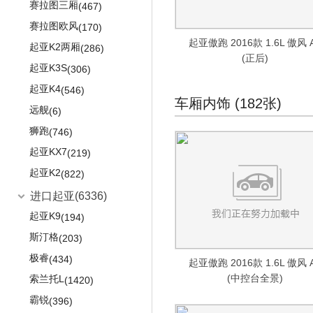
赛拉图三厢
(467)
赛拉图欧风
(170)
起亚傲跑 2016款 1.6L 傲风 
起亚K2两厢
(286)
(正后)
起亚K3S
(306)
起亚K4
(546)
车厢内饰 (182张)
远舰
(6)
狮跑
(746)
起亚KX7
(219)
起亚K2
(822)
进口起亚
(6336)
起亚K9
(194)
斯汀格
(203)
极睿
(434)
起亚傲跑 2016款 1.6L 傲风 
(中控台全景)
索兰托L
(1420)
霸锐
(396)