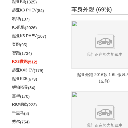
起亚K3
(1325)
讴歌RDX(进口)
(417)
阿特兹
(948)
车身外观 (69张)
起亚K3 PHEV
(84)
讴歌ZDX
(333)
马自达CX-4
(778)
凯绅
(107)
讴歌TSX
(66)
马自达6
(839)
K5凯酷
(2026)
讴歌RSX
(4)
马自达6旅行版
(4)
起亚K5 PHEV
(107)
睿翼
(1190)
奕跑
(95)
马自达CX-7
(340)
智跑
(1734)
马自达8
(614)
KX3傲跑
(512)
起亚KX3 EV
(179)
起亚傲跑 2016款 1.6L 傲风 
起亚KX5
(679)
(左前)
狮铂拓界
(34)
嘉华
(170)
RIO锐欧
(223)
千里马
(8)
秀尔
(754)