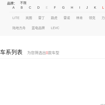
不限
品牌：
A
B
C
D
E
F
G
H
I
J
K
L
LITE
岚图
雷丁
路虎
雷诺
林肯
领克
力
陆地方舟
蓝电品牌
LEVC
车系列表
为您筛选出
0
款车型