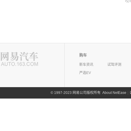
哎
购车
新车资讯
试驾评测
严选EV
©
1997-2023 网易公司版权所有
About NetEase
|