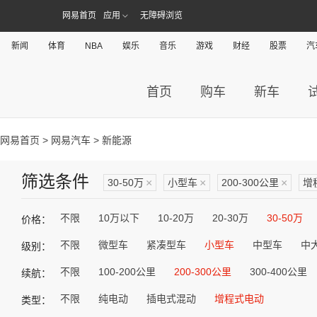
网易首页
应用
无障碍浏览
新闻
体育
NBA
娱乐
音乐
游戏
财经
股票
汽
首页
购车
新车
网易首页
>
网易汽车
> 新能源
筛选条件
30-50万
×
小型车
×
200-300公里
×
增
不限
10万以下
10-20万
20-30万
30-50万
价格：
不限
微型车
紧凑型车
小型车
中型车
中
级别：
不限
100-200公里
200-300公里
300-400公里
续航：
不限
纯电动
插电式混动
增程式电动
类型：