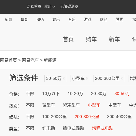
网易首页
应用
无障碍浏览
新闻
体育
NBA
娱乐
音乐
游戏
财经
股票
汽
首页
购车
新车
网易首页
>
网易汽车
> 新能源
筛选条件
30-50万
×
小型车
×
200-300公里
×
增
不限
10万以下
10-20万
20-30万
30-50万
价格：
不限
微型车
紧凑型车
小型车
中型车
中
级别：
不限
100-200公里
200-300公里
300-400公里
续航：
不限
纯电动
插电式混动
增程式电动
类型：