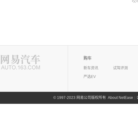
哎
购车
新车资讯
试驾评测
严选EV
©
1997-2023 网易公司版权所有
About NetEase
|