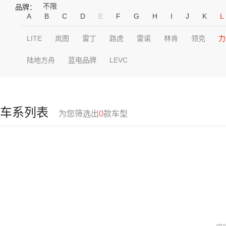
不限
品牌：
A
B
C
D
E
F
G
H
I
J
K
L
LITE
岚图
雷丁
路虎
雷诺
林肯
领克
力
陆地方舟
蓝电品牌
LEVC
车系列表
为您筛选出
0
款车型