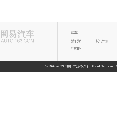
购车
新车资讯
试驾评测
严选EV
©
1997-2023 网易公司版权所有
About NetEase
|