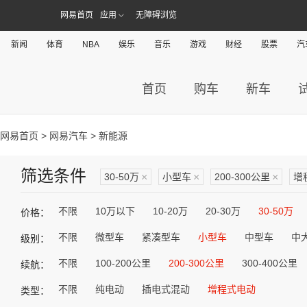
网易首页
应用
无障碍浏览
新闻
体育
NBA
娱乐
音乐
游戏
财经
股票
汽
首页
购车
新车
网易首页
>
网易汽车
> 新能源
筛选条件
30-50万
×
小型车
×
200-300公里
×
增
不限
10万以下
10-20万
20-30万
30-50万
价格：
不限
微型车
紧凑型车
小型车
中型车
中
级别：
不限
100-200公里
200-300公里
300-400公里
续航：
不限
纯电动
插电式混动
增程式电动
类型：