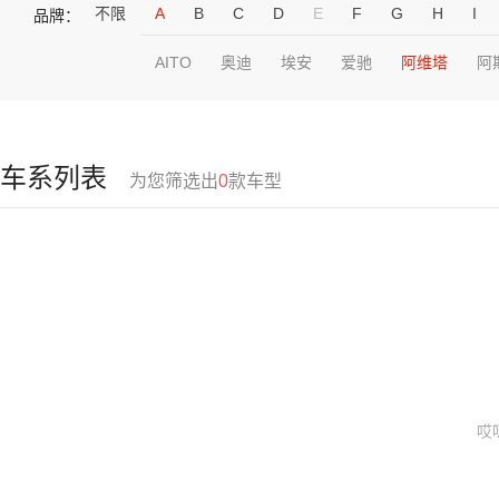
不限
A
B
C
D
E
F
G
H
I
品牌：
AITO
奥迪
埃安
爱驰
阿维塔
阿
车系列表
为您筛选出
0
款车型
哎