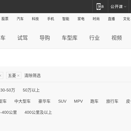
股票
汽车
科技
手机
智能
家电
时尚
直播
文化
新车
试驾
导购
车型库
行业
视频
×
五菱
×
清除筛选
30-50万
50万以上
型车
中大型车
豪华车
SUV
MPV
跑车
旅行车
皮
0-400公里
400公里及以上