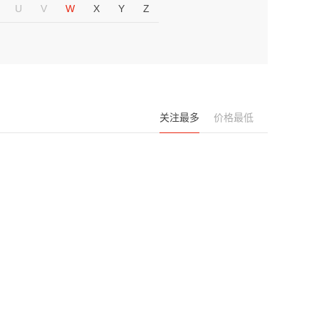
U
V
W
X
Y
Z
关注最多
价格最低