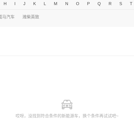
H
I
J
K
L
M
N
O
P
Q
R
S
T
威马汽车
潍柴英致
哎呀，没找到符合条件的新能源车，换个条件再试试吧~