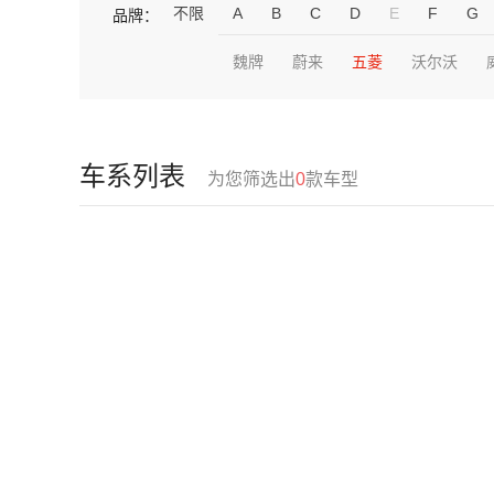
不限
A
B
C
D
E
F
G
品牌：
魏牌
蔚来
五菱
沃尔沃
车系列表
为您筛选出
0
款车型