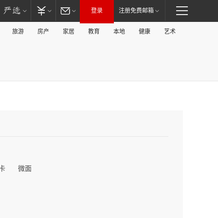
登录
注册免费邮箱
旅游
房产
家居
教育
本地
健康
艺术
卡
微面