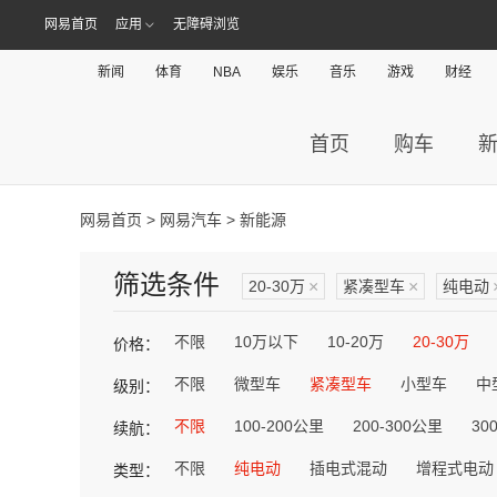
网易首页
应用
无障碍浏览
新闻
体育
NBA
娱乐
音乐
游戏
财经
首页
购车
网易首页
>
网易汽车
> 新能源
筛选条件
20-30万
×
紧凑型车
×
纯电动
不限
10万以下
10-20万
20-30万
价格：
不限
微型车
紧凑型车
小型车
中
级别：
不限
100-200公里
200-300公里
30
续航：
不限
纯电动
插电式混动
增程式电动
类型：