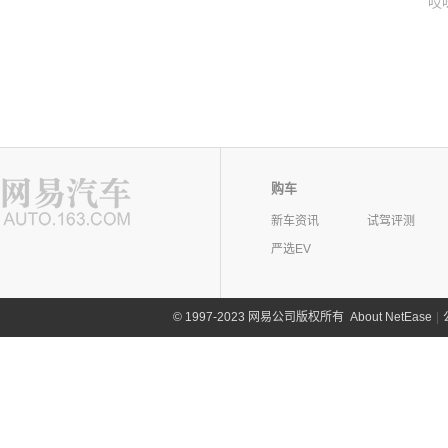
哎
购车
新车资讯
试驾评测
严选EV
©
1997-2023 网易公司版权所有
About NetEase
|