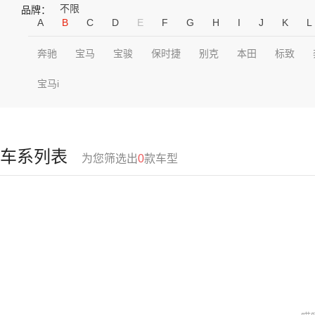
不限
品牌：
A
B
C
D
E
F
G
H
I
J
K
L
奔驰
宝马
宝骏
保时捷
别克
本田
标致
宝马i
车系列表
为您筛选出
0
款车型