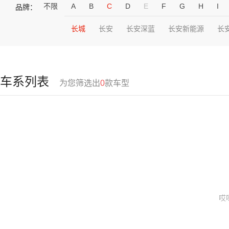
不限
A
B
C
D
E
F
G
H
I
品牌：
长城
长安
长安深蓝
长安新能源
长
车系列表
为您筛选出
0
款车型
哎