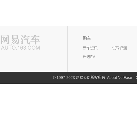
购车
新车资讯
试驾评测
严选EV
©
1997-2023 网易公司版权所有
About NetEase
|