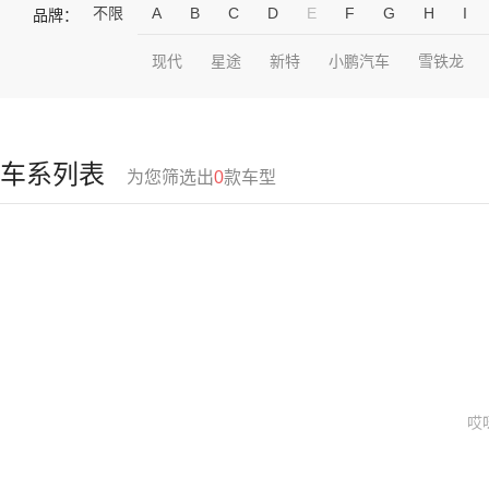
不限
A
B
C
D
E
F
G
H
I
品牌：
现代
星途
新特
小鹏汽车
雪铁龙
车系列表
为您筛选出
0
款车型
哎