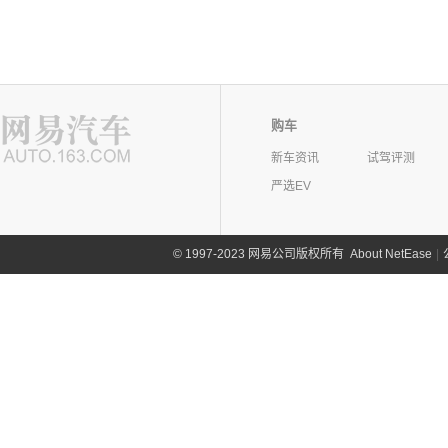
购车
新车资讯
试驾评测
严选EV
©
1997-2023 网易公司版权所有
About NetEase
|