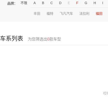
不限
A
B
C
D
E
F
G
H
I
品牌：
丰田
福特
飞凡汽车
法拉利
福田
车系列表
为您筛选出
0
款车型
哎