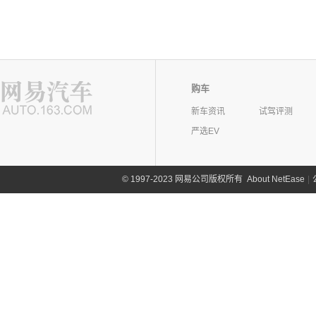
购车
新车资讯
试驾评测
严选EV
©
1997-2023 网易公司版权所有
About NetEase
|