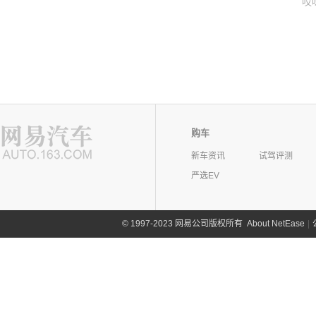
哎
购车
新车资讯
试驾评测
严选EV
©
1997-2023 网易公司版权所有
About NetEase
|