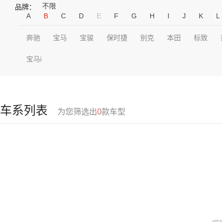
不限
品牌：
A
B
C
D
E
F
G
H
I
J
K
L
奔驰
宝马
宝骏
保时捷
别克
本田
标致
宝马i
车系列表
为您筛选出
0
款车型