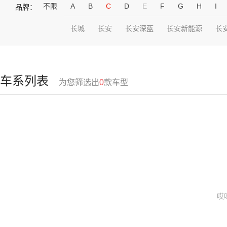
不限
A
B
C
D
E
F
G
H
I
品牌：
长城
长安
长安深蓝
长安新能源
长
车系列表
为您筛选出
0
款车型
哎