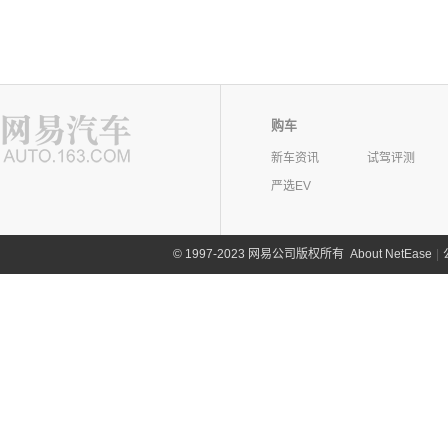
购车
新车资讯
试驾评测
严选EV
©
1997-2023 网易公司版权所有
About NetEase
|