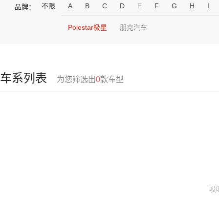
不限
A
B
C
D
E
F
G
H
I
品牌：
Polestar极星
朋克汽车
车系列表
为您筛选出
0
款车型
哎