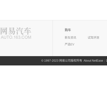
购车
新车资讯
试驾评测
严选EV
©
1997-2023 网易公司版权所有
About NetEase
|