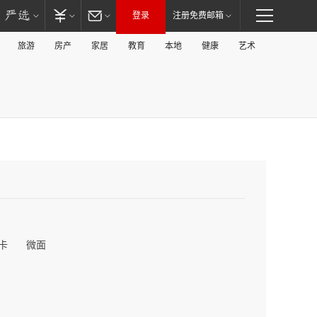
登录
注册免费邮箱
旅游
房产
家居
教育
本地
健康
艺术
卡
微面