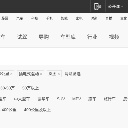
股票
汽车
科技
手机
智能
家电
时尚
直播
文化
新车
试驾
导购
车型库
行业
视频
00公里
×
插电式混动
×
岚图
×
清除筛选
30-50万
50万以上
型车
中大型车
豪华车
SUV
MPV
跑车
旅行车
皮
0-400公里
400公里及以上