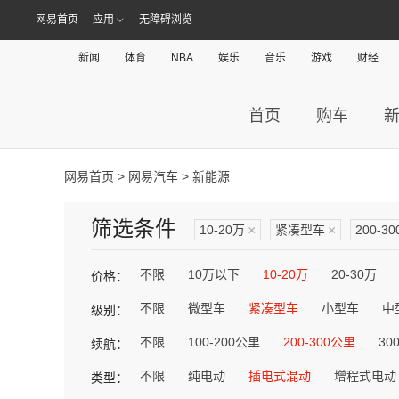
网易首页
应用
无障碍浏览
新闻
体育
NBA
娱乐
音乐
游戏
财经
首页
购车
网易首页
>
网易汽车
> 新能源
筛选条件
10-20万
×
紧凑型车
×
200-3
不限
10万以下
10-20万
20-30万
价格：
不限
微型车
紧凑型车
小型车
中
级别：
不限
100-200公里
200-300公里
30
续航：
不限
纯电动
插电式混动
增程式电动
类型：