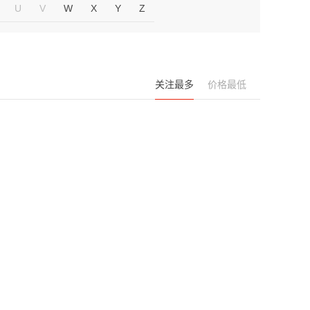
U
V
W
X
Y
Z
关注最多
价格最低