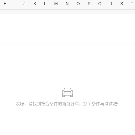
H
I
J
K
L
M
N
O
P
Q
R
S
T
哎呀，没找到符合条件的新能源车，换个条件再试试吧~