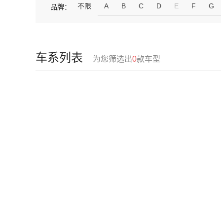
不限
A
B
C
D
E
F
G
品牌：
车系列表
为您筛选出
0
款车型