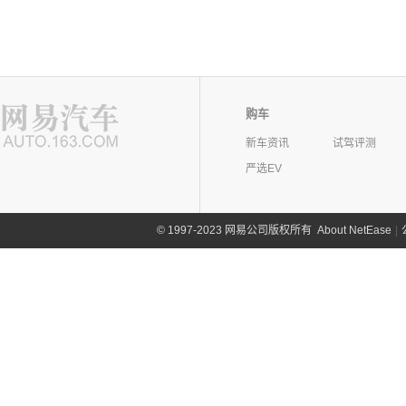
购车
新车资讯
试驾评测
严选EV
©
1997-2023 网易公司版权所有
About NetEase
|