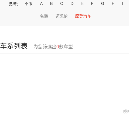
不限
A
B
C
D
E
F
G
H
I
品牌：
名爵
迈凯伦
摩登汽车
车系列表
为您筛选出
0
款车型
哎