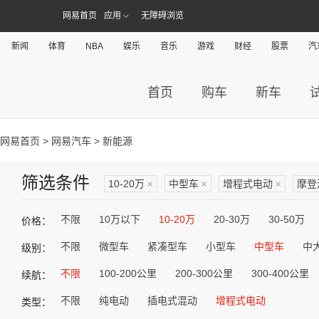
网易首页
应用
无障碍浏览
新闻
体育
NBA
娱乐
音乐
游戏
财经
股票
汽
首页
购车
新车
网易首页
>
网易汽车
> 新能源
筛选条件
10-20万
×
中型车
×
增程式电动
×
摩登
不限
10万以下
10-20万
20-30万
30-50万
价格：
不限
微型车
紧凑型车
小型车
中型车
中
级别：
不限
100-200公里
200-300公里
300-400公里
续航：
不限
纯电动
插电式混动
增程式电动
类型：