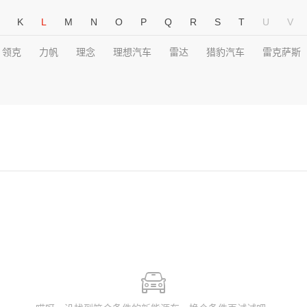
K
L
M
N
O
P
Q
R
S
T
U
V
领克
力帆
理念
理想汽车
雷达
猎豹汽车
雷克萨斯