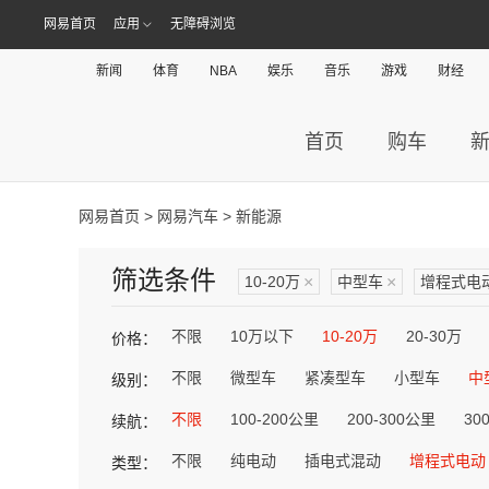
网易首页
应用
无障碍浏览
新闻
体育
NBA
娱乐
音乐
游戏
财经
首页
购车
网易首页
>
网易汽车
> 新能源
筛选条件
10-20万
×
中型车
×
增程式电
不限
10万以下
10-20万
20-30万
价格：
不限
微型车
紧凑型车
小型车
中
级别：
不限
100-200公里
200-300公里
30
续航：
不限
纯电动
插电式混动
增程式电动
类型：