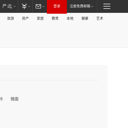
登录
注册免费邮箱
旅游
房产
家居
教育
本地
健康
艺术
卡
微面