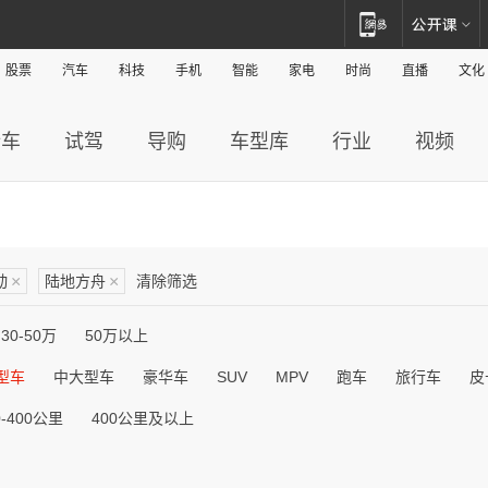
股票
汽车
科技
手机
智能
家电
时尚
直播
文化
新车
试驾
导购
车型库
行业
视频
动
×
陆地方舟
×
清除筛选
30-50万
50万以上
型车
中大型车
豪华车
SUV
MPV
跑车
旅行车
皮
0-400公里
400公里及以上