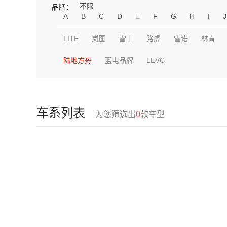
不限
品牌：
A
B
C
D
E
F
G
H
I
J
LITE
岚图
雷丁
路虎
雷诺
林肯
陆地方舟
蓝电品牌
LEVC
车系列表
为您筛选出
0
款车型