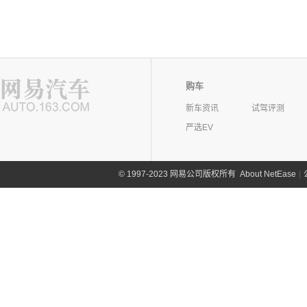
购车
新车资讯
试驾评测
严选EV
©
1997-2023 网易公司版权所有
About NetEase
|