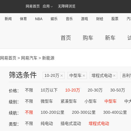
网易首页
应用
无障碍浏览
新闻
体育
NBA
娱乐
音乐
游戏
财经
股票
汽
首页
购车
新车
网易首页
>
网易汽车
> 新能源
筛选条件
10-20万
×
中型车
×
增程式电动
×
吉利
不限
10万以下
10-20万
20-30万
30-50万
价格：
不限
微型车
紧凑型车
小型车
中型车
中
级别：
不限
100-200公里
200-300公里
300-400公里
续航：
不限
纯电动
插电式混动
增程式电动
类型：