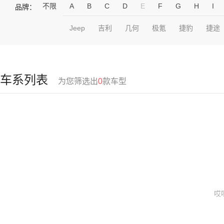
不限
A
B
C
D
E
F
G
H
I
品牌：
Jeep
吉利
几何
极氪
捷豹
捷途
车系列表
为您筛选出
0
款车型
哎