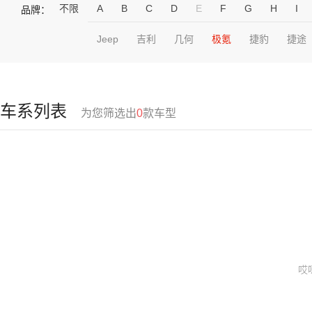
不限
A
B
C
D
E
F
G
H
I
品牌：
Jeep
吉利
几何
极氪
捷豹
捷途
车系列表
为您筛选出
0
款车型
哎