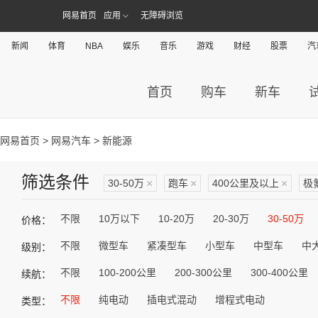
网易首页
应用
无障碍浏览
新闻
体育
NBA
娱乐
音乐
游戏
财经
股票
汽
首页
购车
新车
网易首页
>
网易汽车
> 新能源
筛选条件
30-50万
×
跑车
×
400公里及以上
×
极
不限
10万以下
10-20万
20-30万
30-50万
价格：
不限
微型车
紧凑型车
小型车
中型车
中
级别：
不限
100-200公里
200-300公里
300-400公里
续航：
不限
纯电动
插电式混动
增程式电动
类型：