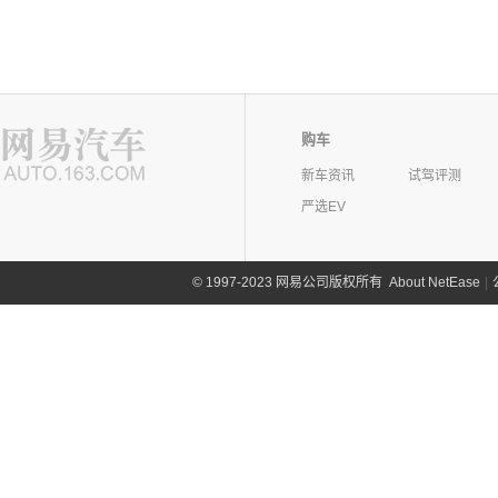
购车
新车资讯
试驾评测
严选EV
©
1997-2023 网易公司版权所有
About NetEase
|