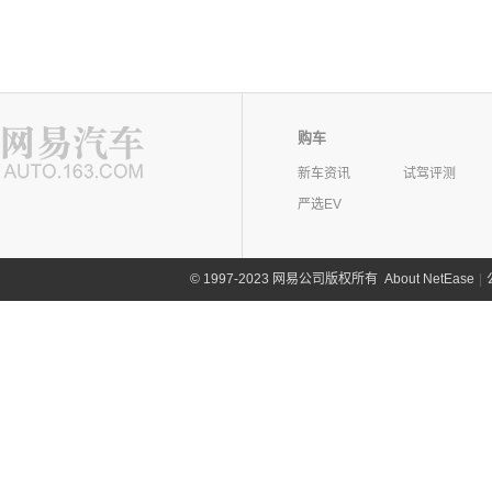
购车
新车资讯
试驾评测
严选EV
©
1997-2023 网易公司版权所有
About NetEase
|