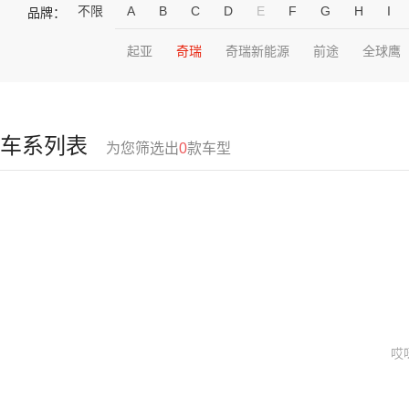
不限
A
B
C
D
E
F
G
H
I
品牌：
起亚
奇瑞
奇瑞新能源
前途
全球鹰
车系列表
为您筛选出
0
款车型
哎