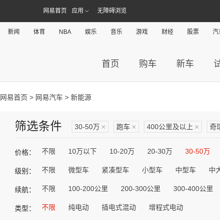
网易首页
应用
无障碍浏览
新闻
体育
NBA
娱乐
音乐
游戏
财经
股票
汽
首页
购车
新车
网易首页
>
网易汽车
> 新能源
筛选条件
30-50万
×
跑车
×
400公里及以上
×
奇
不限
10万以下
10-20万
20-30万
30-50万
价格：
不限
微型车
紧凑型车
小型车
中型车
中
级别：
不限
100-200公里
200-300公里
300-400公里
续航：
不限
纯电动
插电式混动
增程式电动
类型：