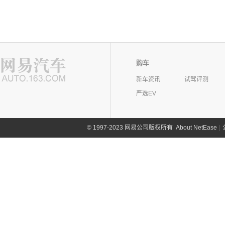
购车
新车资讯
试驾评测
严选EV
©
1997-2023 网易公司版权所有
About NetEase
|