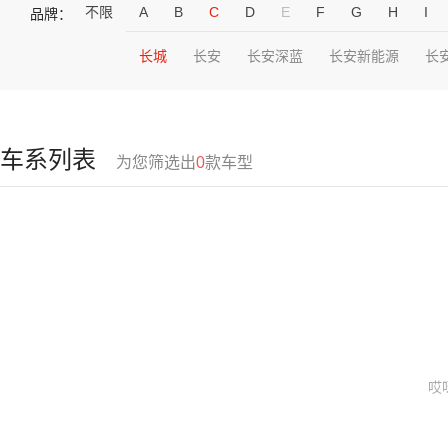
不限
A
B
C
D
E
F
G
H
I
品牌：
长城
长安
长安深蓝
长安新能源
长
车系列表
为您筛选出
0
款车型
哎