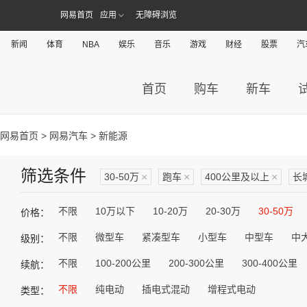
网易首页
应用
无障碍浏览
新闻
体育
NBA
娱乐
音乐
游戏
财经
股票
汽
首页
购车
新车
网易首页
>
网易汽车
> 新能源
筛选条件
30-50万
×
跑车
×
400公里及以上
×
长
不限
10万以下
10-20万
20-30万
30-50万
价格：
不限
微型车
紧凑型车
小型车
中型车
中
级别：
不限
100-200公里
200-300公里
300-400公里
续航：
不限
纯电动
插电式混动
增程式电动
类型：