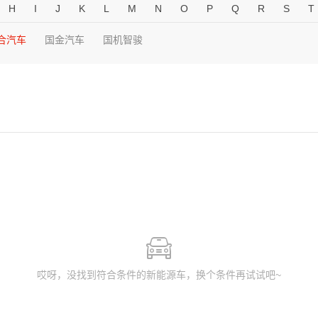
H
I
J
K
L
M
N
O
P
Q
R
S
T
合汽车
国金汽车
国机智骏
哎呀，没找到符合条件的新能源车，换个条件再试试吧~