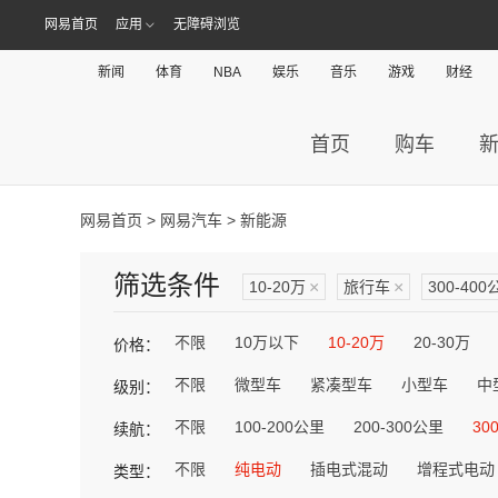
网易首页
应用
无障碍浏览
新闻
体育
NBA
娱乐
音乐
游戏
财经
首页
购车
网易首页
>
网易汽车
> 新能源
筛选条件
10-20万
×
旅行车
×
300-400
不限
10万以下
10-20万
20-30万
价格：
不限
微型车
紧凑型车
小型车
中
级别：
不限
100-200公里
200-300公里
30
续航：
不限
纯电动
插电式混动
增程式电动
类型：