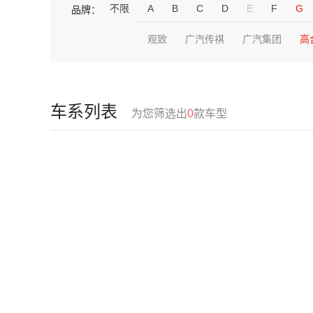
不限
A
B
C
D
E
F
G
品牌：
观致
广汽传祺
广汽集团
高
车系列表
为您筛选出
0
款车型