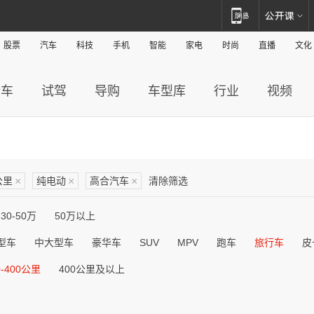
股票
汽车
科技
手机
智能
家电
时尚
直播
文化
新车
试驾
导购
车型库
行业
视频
公里
×
纯电动
×
高合汽车
×
清除筛选
30-50万
50万以上
型车
中大型车
豪华车
SUV
MPV
跑车
旅行车
皮
0-400公里
400公里及以上