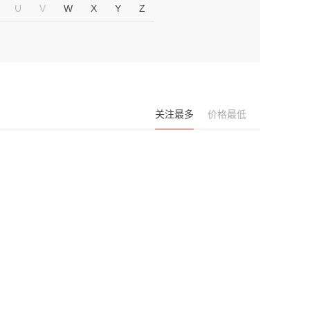
U
V
W
X
Y
Z
关注最多
价格最低