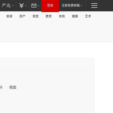
登录
注册免费邮箱
旅游
房产
家居
教育
本地
健康
艺术
卡
微面