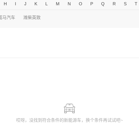
H
I
J
K
L
M
N
O
P
Q
R
S
T
威马汽车
潍柴英致
哎呀，没找到符合条件的新能源车，换个条件再试试吧~