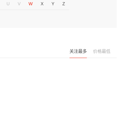
U
V
W
X
Y
Z
关注最多
价格最低