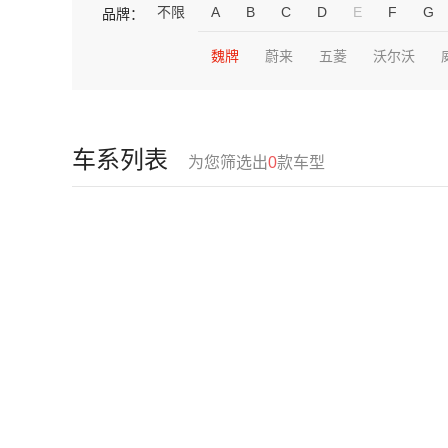
不限
A
B
C
D
E
F
G
品牌：
魏牌
蔚来
五菱
沃尔沃
车系列表
为您筛选出
0
款车型