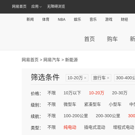
网易首页
应用
无障碍浏览
新闻
体育
NBA
娱乐
音乐
游戏
财经
首页
购车
网易首页
>
网易汽车
> 新能源
筛选条件
10-20万
×
旅行车
×
300-400
不限
10万以下
10-20万
20-30万
价格：
不限
微型车
紧凑型车
小型车
中
级别：
不限
100-200公里
200-300公里
30
续航：
不限
纯电动
插电式混动
增程式电动
类型：