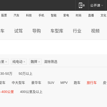
股票
汽车
科技
手机
智能
家电
时尚
直播
文化
新车
试驾
导购
车型库
行业
视频
公里
×
纯电动
×
魏牌
×
清除筛选
30-50万
50万以上
型车
中大型车
豪华车
SUV
MPV
跑车
旅行车
皮
0-400公里
400公里及以上