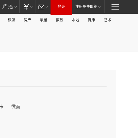
登录
注册免费邮箱
旅游
房产
家居
教育
本地
健康
艺术
卡
微面