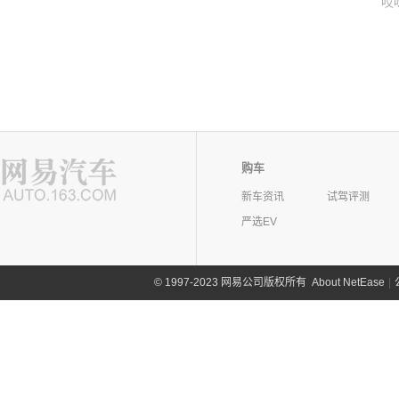
哎
购车
新车资讯
试驾评测
严选EV
©
1997-2023 网易公司版权所有
About NetEase
|