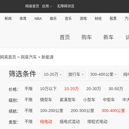
网易首页
应用
无障碍浏览
新闻
体育
NBA
娱乐
音乐
游戏
财经
股票
汽
首页
购车
新车
网易首页
>
网易汽车
> 新能源
筛选条件
10-20万
×
旅行车
×
300-400公里
×
纯
不限
10万以下
10-20万
20-30万
30-50万
价格：
不限
微型车
紧凑型车
小型车
中型车
中
级别：
不限
100-200公里
200-300公里
300-400公里
续航：
不限
纯电动
插电式混动
增程式电动
类型：