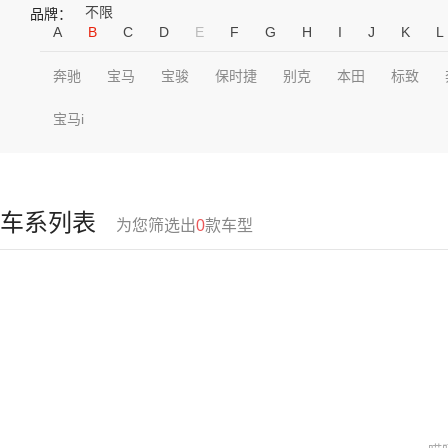
不限
品牌：
A
B
C
D
E
F
G
H
I
J
K
L
奔驰
宝马
宝骏
保时捷
别克
本田
标致
宝马i
车系列表
为您筛选出
0
款车型