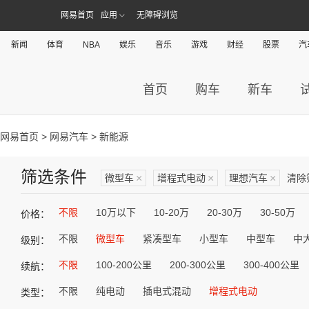
网易首页
应用
无障碍浏览
新闻
体育
NBA
娱乐
音乐
游戏
财经
股票
汽
首页
购车
新车
网易首页
>
网易汽车
> 新能源
筛选条件
微型车
×
增程式电动
×
理想汽车
×
清除
不限
10万以下
10-20万
20-30万
30-50万
价格：
不限
微型车
紧凑型车
小型车
中型车
中
级别：
不限
100-200公里
200-300公里
300-400公里
续航：
不限
纯电动
插电式混动
增程式电动
类型：