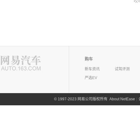
哎
购车
新车资讯
试驾评测
严选EV
©
1997-2023 网易公司版权所有
About NetEase
|