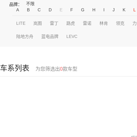
不限
品牌：
A
B
C
D
E
F
G
H
I
J
K
L
LITE
岚图
雷丁
路虎
雷诺
林肯
领克
力
陆地方舟
蓝电品牌
LEVC
车系列表
为您筛选出
0
款车型